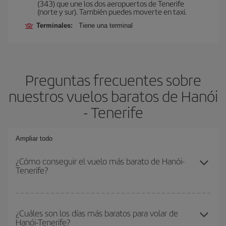
(343) que une los dos aeropuertos de Tenerife
(norte y sur). También puedes moverte en taxi.
Terminales:
Tiene una terminal
Preguntas frecuentes sobre
nuestros vuelos baratos de Hanói
- Tenerife
Ampliar todo
¿Cómo conseguir el vuelo más barato de Hanói-
Tenerife?
Podrás ahorrar en tu billete de avión de Hanói-Tenerife-dest y
conseguir el vuelo más barato si evitas temporadas altas,
¿Cuáles son los días más baratos para volar de
Hanói-Tenerife?
compras con antelación y puedes ser flexible con las fechas y