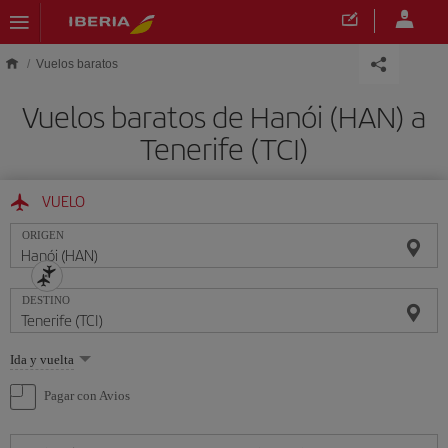
Saltar al contenido principal
Vuelos baratos
Vuelos baratos de Hanói (HAN) a
Tenerife (TCI)
VUELO
ORIGEN
DESTINO
Seleccione
Ida y vuelta
una
opción
Pagar con Avios