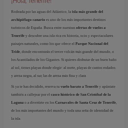
¡Hola, Tenerife!
Rodeada por las aguas del Atlántico, la
isla más grande del
archipiélago canario
es uno de los más importantes destinos
turísticos de España. Busca entre nuestras
ofertas de vuelos a
Tenerife
y descubre una isla rica en historia, ocio y espectaculares
paisajes naturales, como los que ofrece el
Parque Nacional del
Teide
, donde encontrarás el tercer volcán más grande del mundo, o
los Acantilados de los Gigantes. Si quieres disfrutar de un buen baño
al sol, tienes playas donde elegir: al norte, playas de cantos rodados
y arena negra, al sur, las de arena más fina y clara.
Si ya te has decidido, reserva tu
vuelo barato a Tenerife
y apúntate
también a callejear por el
casco histórico de San Cristóbal de la
Laguna
o a divertirte en los
Carnavales de Santa Cruz de Tenerife
,
de los más importantes del mundo y toda una seña de identidad de
la isla.