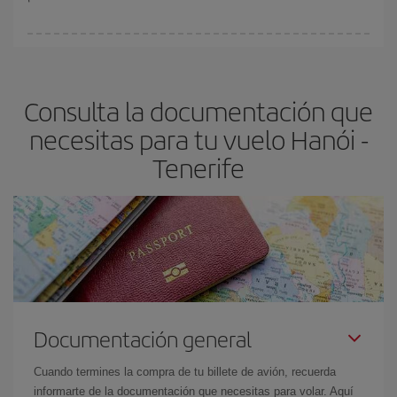
Cualquier día de la semana puedes encontrar vuelos baratos. Las
claves para encontrar los mejores precios son
anticiparte y ser
flexible.
Lo normal es que
cuanto antes
reserves tus billetes de
Consulta la documentación que
avión más baratos te saldrán. Además, si buscas los vuelos con
las fechas y los horarios del viaje un poco abiertos, podrás
elegir
necesitas para tu vuelo Hanói -
el precio más barato.
Tenerife
Documentación general
Cuando termines la compra de tu billete de avión, recuerda
informarte de la documentación que necesitas para volar. Aquí