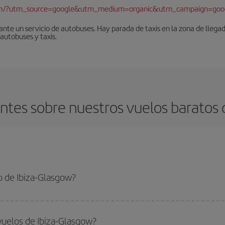
com/?utm_source=google&utm_medium=organic&utm_campaign=goo
nte un servicio de autobuses. Hay parada de taxis en la zona de llegad
 autobuses y taxis.
tes sobre nuestros vuelos baratos 
o de Ibiza-Glasgow?
asgow-dest y conseguir el vuelo más barato si evitas temporadas altas, compra
vuelos de Ibiza-Glasgow?