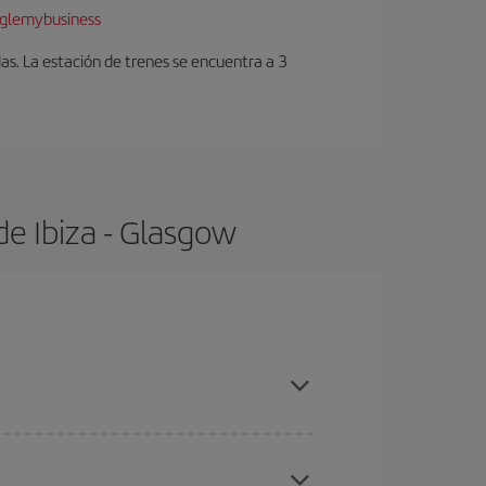
glemybusiness
as. La estación de trenes se encuentra a 3
de Ibiza - Glasgow
s con antelación y puedes ser flexible con las