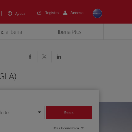
Registro
Acceso
Ayuda
cia Iberia
Iberia Plus
(GLA)
dulto
Buscar
o día/mes/año
Más Económica