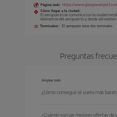
https://www.glasgowairport.
Página web:
Cómo llegar a la ciudad:
El aeropuerto se comunica con la ciudad media
kilómetros del aeropuerto y desde allí existen
Terminales:
El aeropueto tiene dos terminales .
Preguntas frecuen
Ampliar todo
¿Cómo conseguir el vuelo más barat
Podrás ahorrar en tu billete de avión de Ibiza-Gl
fechas y horarios de ida y vuelta.
¿Cuándo son las mejores ofertas de 