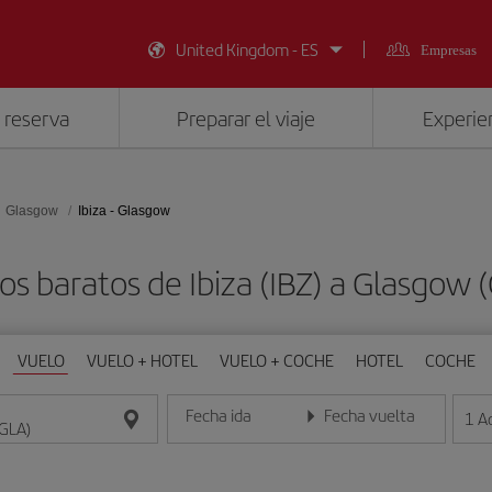
United Kingdom - ES
Empresas
 reserva
Preparar el viaje
Experien
Glasgow
Ibiza - Glasgow
os baratos de Ibiza (IBZ) a Glasgow 
VUELO
VUELO + HOTEL
VUELO + COCHE
HOTEL
COCHE
Fecha ida
Fecha vuelta
1
A
Introduce la fecha en formato día/mes/año
Introduce la fecha en format