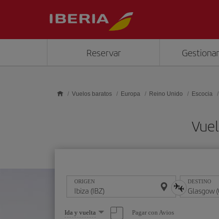
Saltar al contenido principal
Reservar
Gestionar
Vuelos baratos
Europa
Reino Unido
Escocia
Vuel
ORIGEN
DESTINO
Seleccione
Pagar con Avios
Ida y vuelta