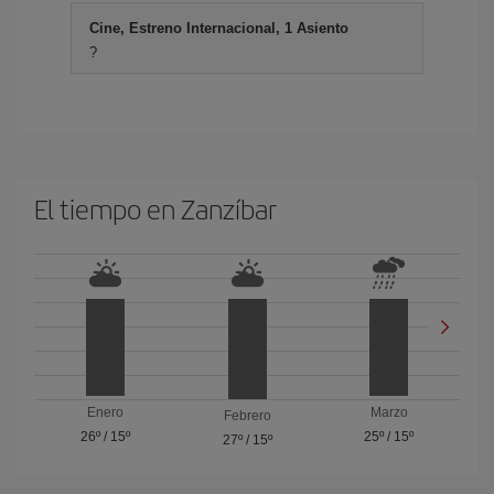
Cine, Estreno Internacional, 1 Asiento
?
El tiempo en Zanzíbar
Enero
Marzo
Febrero
26º
/
15º
25º
/
15º
27º
/
15º