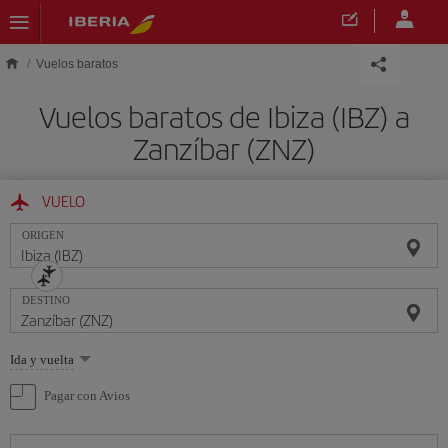
Saltar al contenido principal
Vuelos baratos
Vuelos baratos de Ibiza (IBZ) a
Zanzíbar (ZNZ)
VUELO
ORIGEN
DESTINO
Seleccione
Ida y vuelta
una
opción
Pagar con Avios