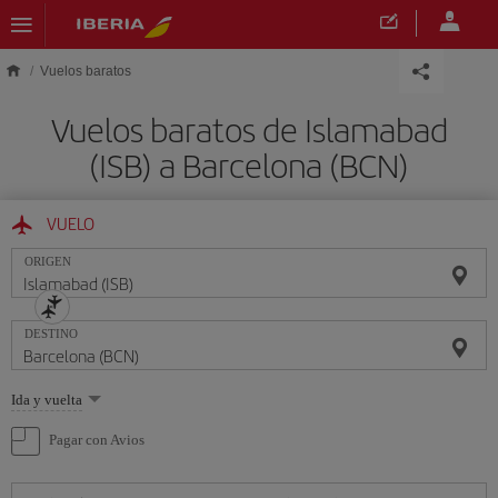
Saltar al contenido principal
Vuelos baratos
Vuelos baratos de Islamabad
(ISB) a Barcelona (BCN)
VUELO
ORIGEN
DESTINO
Seleccione
Ida y vuelta
una
opción
Pagar con Avios