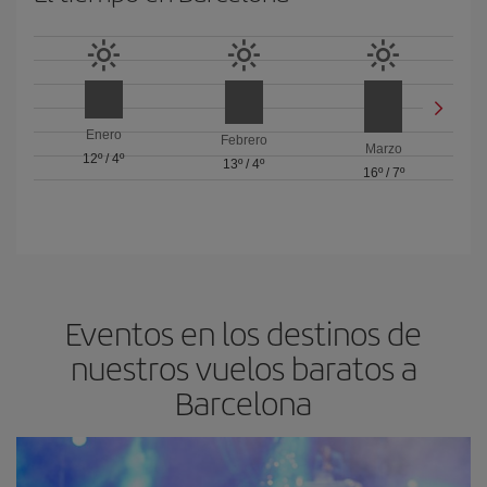
Enero
Febrero
Marzo
12º
/
4º
13º
/
4º
16º
/
7º
Eventos en los destinos de
nuestros vuelos baratos a
Barcelona