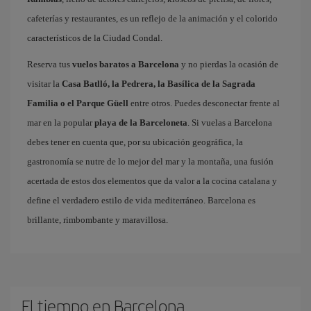
cafeterías y restaurantes, es un reflejo de la animación y el colorido
característicos de la Ciudad Condal.
Reserva tus
vuelos baratos a Barcelona
y no pierdas la ocasión de
visitar la
Casa Batlló, la Pedrera, la Basílica de la Sagrada
Familia o el Parque Güell
entre otros. Puedes desconectar frente al
mar en la popular
playa de la Barceloneta
. Si vuelas a Barcelona
debes tener en cuenta que, por su ubicación geográfica, la
gastronomía se nutre de lo mejor del mar y la montaña, una fusión
acertada de estos dos elementos que da valor a la cocina catalana y
define el verdadero estilo de vida mediterráneo. Barcelona es
brillante, rimbombante y maravillosa.
El tiempo en Barcelona