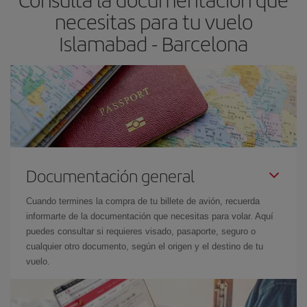
las fechas y los horarios del viaje un poco abiertos, podrás
elegir
necesitas para tu vuelo
el precio más barato.
Islamabad - Barcelona
Documentación general
Cuando termines la compra de tu billete de avión, recuerda
informarte de la documentación que necesitas para volar. Aquí
puedes consultar si requieres visado, pasaporte, seguro o
cualquier otro documento, según el origen y el destino de tu
vuelo.