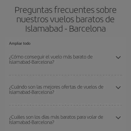
Preguntas frecuentes sobre
nuestros vuelos baratos de
Islamabad - Barcelona
Ampliar todo
¿Cómo conseguir el vuelo más barato de
Islamabad-Barcelona?
Podrás ahorrar en tu billete de avión de Islamabad-Barcelona-dest
y conseguir el vuelo más barato si evitas temporadas altas,
¿Cuándo son las mejores ofertas de vuelos de
Islamabad-Barcelona?
compras con antelación y puedes ser flexible con las fechas y
horarios de ida y vuelta.
Puedes conseguir los vuelos más baratos viajando
fuera de las
temporadas altas
. Aunque depende de tu destino, por lo general
¿Cuáles son los días más baratos para volar de
Islamabad-Barcelona?
las Navidades, la Semana Santa y los periodos de vacaciones
escolares son temporada alta. Además, sobre todo si estás