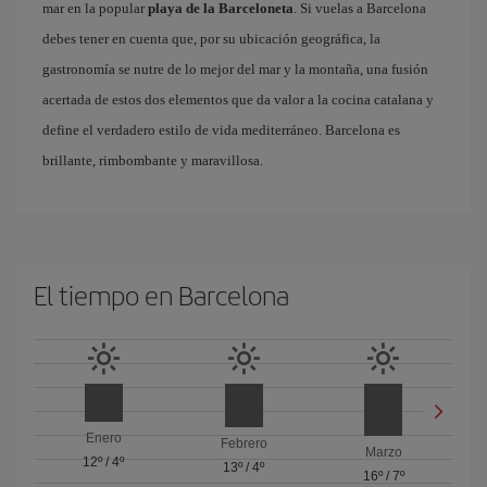
mar en la popular
playa de la Barceloneta
. Si vuelas a Barcelona
debes tener en cuenta que, por su ubicación geográfica, la
gastronomía se nutre de lo mejor del mar y la montaña, una fusión
acertada de estos dos elementos que da valor a la cocina catalana y
define el verdadero estilo de vida mediterráneo. Barcelona es
brillante, rimbombante y maravillosa.
El tiempo en Barcelona
Enero
Febrero
Marzo
12º
/
4º
13º
/
4º
16º
/
7º