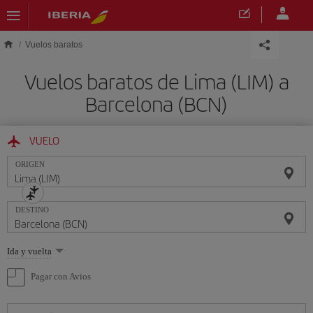
Saltar al contenido principal
Vuelos baratos
Vuelos baratos de Lima (LIM) a
Barcelona (BCN)
VUELO
ORIGEN
DESTINO
Seleccione
Ida y vuelta
una
opción
Pagar con Avios