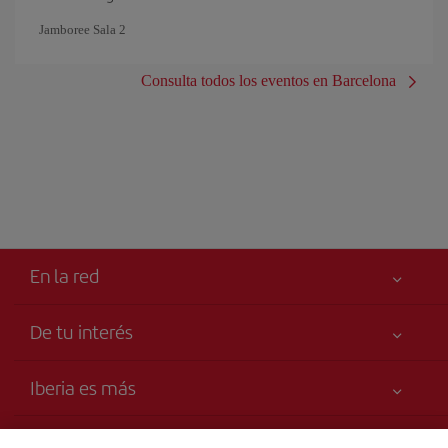
Jamboree Sala 2
Consulta todos los eventos en Barcelona
En la red
De tu interés
Tu seguridad es lo primero
Iberia es más
Declaración de accesibilidad
Noticias y Novedades
Compromiso de servicio
Transparencia