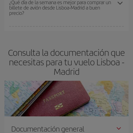
¿Qué día de la semana es mejor para comprar un
billete de avión desde Lisboa-Madrid a buen
asegura el vuelo más barato.
precio?
Cualquier día de la semana puedes encontrar vuelos baratos. Las
claves para encontrar los mejores precios son
anticiparte y ser
flexible.
Lo normal es que
cuanto antes
reserves tus billetes de
Consulta la documentación que
avión más baratos te saldrán. Además, si buscas los vuelos con
las fechas y los horarios del viaje un poco abiertos, podrás
elegir
necesitas para tu vuelo Lisboa -
el precio más barato.
Madrid
Documentación general