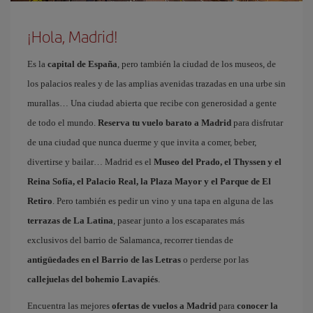
¡Hola, Madrid!
Es la
capital de España
, pero también la ciudad de los museos, de
los palacios reales y de las amplias avenidas trazadas en una urbe sin
murallas… Una ciudad abierta que recibe con generosidad a gente
de todo el mundo.
Reserva tu vuelo barato a Madrid
para disfrutar
de una ciudad que nunca duerme y que invita a comer, beber,
divertirse y bailar… Madrid es el
Museo del Prado, el Thyssen y el
Reina Sofía, el Palacio Real, la Plaza Mayor y el Parque de El
Retiro
. Pero también es pedir un vino y una tapa en alguna de las
terrazas de La Latina
, pasear junto a los escaparates más
exclusivos del barrio de Salamanca, recorrer tiendas de
antigüedades en el Barrio de las Letras
o perderse por las
callejuelas del bohemio Lavapiés
.
Encuentra las mejores
ofertas de vuelos a Madrid
para
conocer la