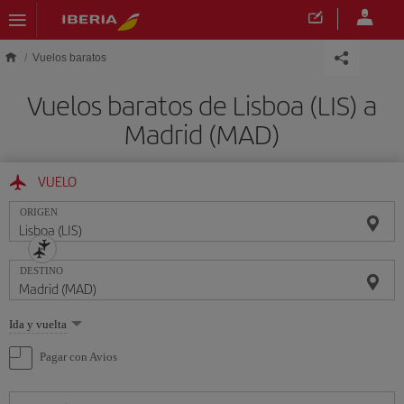
Saltar al contenido principal
Vuelos baratos
Vuelos baratos de Lisboa (LIS) a
Madrid (MAD)
VUELO
ORIGEN
DESTINO
Seleccione
Ida y vuelta
una
opción
Pagar con Avios