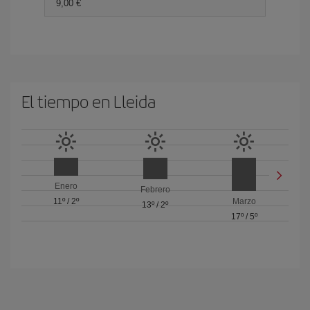
9,00 €
El tiempo en Lleida
Enero
Febrero
11º
/
2º
Marzo
13º
/
2º
17º
/
5º