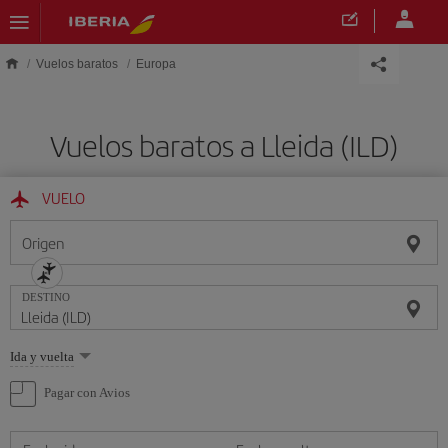
Saltar al contenido principal
Vuelos baratos
Europa
Vuelos baratos a Lleida (ILD)
VUELO
Origen
DESTINO
Seleccione
Ida y vuelta
una
opción
Pagar con Avios