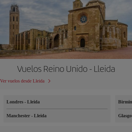
Vuelos Reino Unido - Lleida
Ver vuelos desde Lleida
Londres
-
Lleida
Birmi
Manchester
-
Lleida
Glasg