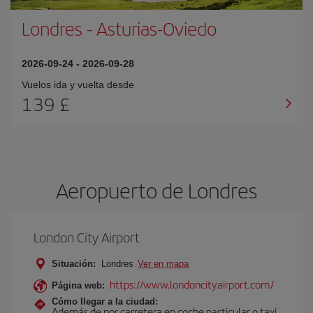
Londres
-
Asturias-Oviedo
2026-09-24
-
2026-09-28
Vuelos ida y vuelta desde
139 £
Aeropuerto de Londres
London City Airport
Situación:
Londres
Ver en mapa
https://www.londoncityairport.com/
Página web:
Cómo llegar a la ciudad:
Además de por carretera en coche particular o taxi,