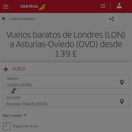
Saltar al contenido principal
Vuelos baratos
Vuelos baratos de Londres (LON)
a Asturias-Oviedo (OVD) desde
139 £
VUELO
ORIGEN
DESTINO
Seleccione
Ida y vuelta
una
opción
Pagar con Avios