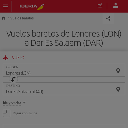
Saltar al contenido principal
Vuelos baratos
Vuelos baratos de Londres (LON)
a Dar Es Salaam (DAR)
VUELO
ORIGEN
DESTINO
Seleccione
Ida y vuelta
una
opción
Pagar con Avios