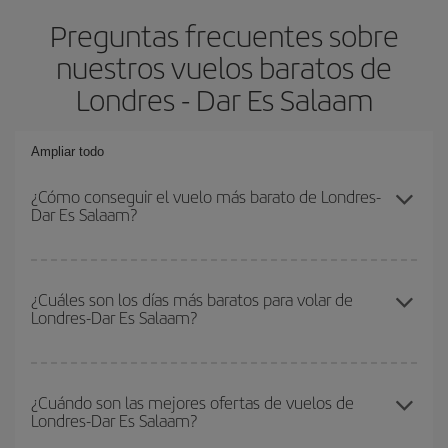
Preguntas frecuentes sobre
nuestros vuelos baratos de
Londres - Dar Es Salaam
Ampliar todo
¿Cómo conseguir el vuelo más barato de Londres-
Dar Es Salaam?
Podrás ahorrar en tu billete de avión de Londres-Dar Es Salaam-
dest y conseguir el vuelo más barato si evitas temporadas altas,
¿Cuáles son los días más baratos para volar de
Londres-Dar Es Salaam?
compras con antelación y puedes ser flexible con las fechas y
horarios de ida y vuelta.
Para saber qué días te saldrá más económico volar, solo tienes
que empezar una consulta en nuestro
buscador de vuelos
¿Cuándo son las mejores ofertas de vuelos de
Londres-Dar Es Salaam?
baratos
. Dinos desde dónde vuelas, a dónde quieres ir y en qué
fechas habías pensado viajar. Te mostraremos los vuelos más