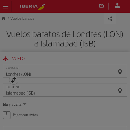
Saltar al contenido principal
Vuelos baratos
Vuelos baratos de Londres (LON)
a Islamabad (ISB)
VUELO
ORIGEN
DESTINO
Seleccione
Ida y vuelta
una
opción
Pagar con Avios