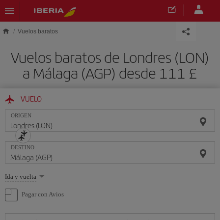
Saltar al contenido principal
Vuelos baratos
Vuelos baratos de Londres (LON)
a Málaga (AGP) desde 111 £
VUELO
ORIGEN
DESTINO
Seleccione
Ida y vuelta
una
opción
Pagar con Avios