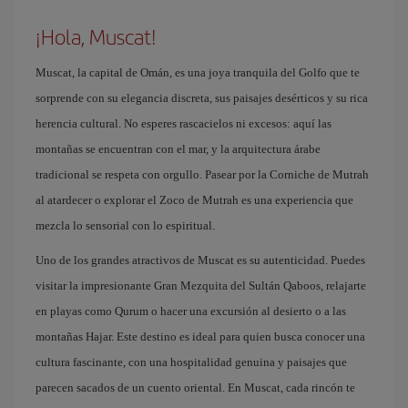
¡Hola, Muscat!
Muscat, la capital de Omán, es una joya tranquila del Golfo que te
sorprende con su elegancia discreta, sus paisajes desérticos y su rica
herencia cultural. No esperes rascacielos ni excesos: aquí las
montañas se encuentran con el mar, y la arquitectura árabe
tradicional se respeta con orgullo. Pasear por la Corniche de Mutrah
al atardecer o explorar el Zoco de Mutrah es una experiencia que
mezcla lo sensorial con lo espiritual.
Uno de los grandes atractivos de Muscat es su autenticidad. Puedes
visitar la impresionante Gran Mezquita del Sultán Qaboos, relajarte
en playas como Qurum o hacer una excursión al desierto o a las
montañas Hajar. Este destino es ideal para quien busca conocer una
cultura fascinante, con una hospitalidad genuina y paisajes que
parecen sacados de un cuento oriental. En Muscat, cada rincón te