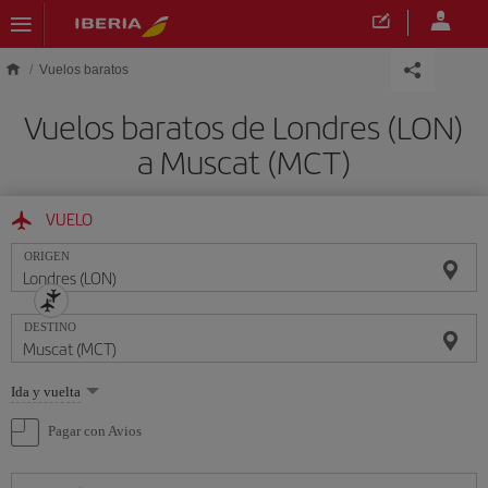
Saltar al contenido principal
Vuelos baratos
Vuelos baratos de Londres (LON)
a Muscat (MCT)
VUELO
ORIGEN
DESTINO
Seleccione
Ida y vuelta
una
opción
Pagar con Avios