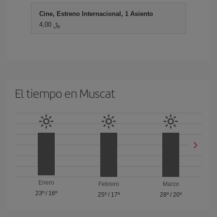
Cine, Estreno Internacional, 1 Asiento
4,00 ﷼
El tiempo en Muscat
Enero
Febrero
Marzo
23º
/
16º
25º
/
17º
28º
/
20º