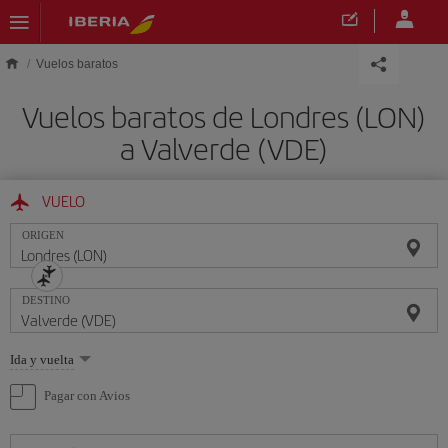
Saltar al contenido principal
Vuelos baratos
Vuelos baratos de Londres (LON)
a Valverde (VDE)
VUELO
ORIGEN
DESTINO
Seleccione
Ida y vuelta
una
opción
Pagar con Avios