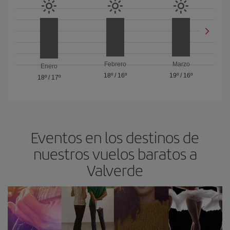
Febrero
Marzo
Enero
18º
/
16º
19º
/
16º
18º
/
17º
Eventos en los destinos de
nuestros vuelos baratos a
Valverde