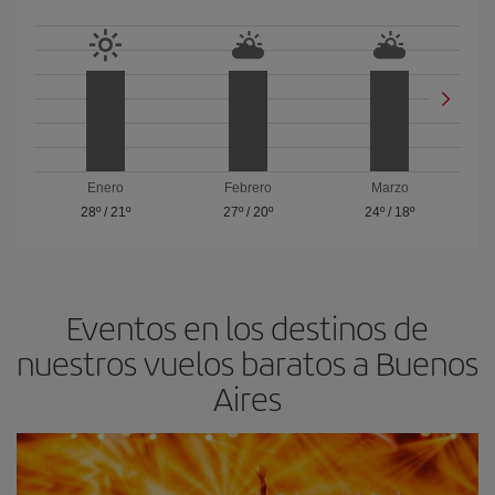
Enero
Febrero
Marzo
28º
/
21º
27º
/
20º
24º
/
18º
Eventos en los destinos de
nuestros vuelos baratos a Buenos
Aires