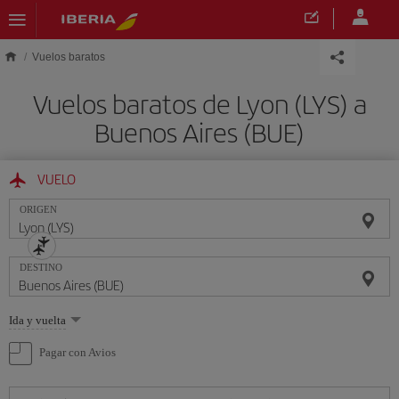
Saltar al contenido principal
Vuelos baratos
Vuelos baratos de Lyon (LYS) a
Buenos Aires (BUE)
VUELO
ORIGEN
DESTINO
Seleccione
Ida y vuelta
una
opción
Pagar con Avios