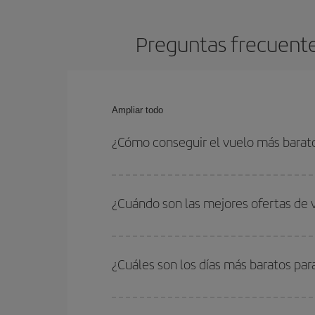
Preguntas frecuente
Ampliar todo
¿Cómo conseguir el vuelo más barat
Podrás ahorrar en tu billete de avión de Lyon-Fue
las fechas y horarios de ida y vuelta.
¿Cuándo son las mejores ofertas de 
Puedes conseguir los vuelos más baratos viajan
periodos de vacaciones escolares son temporada
¿Cuáles son los días más baratos par
precios encontrarás.
Para saber qué días te saldrá más económico vol