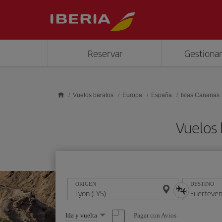
Saltar al contenido principal
Reservar
Gestionar
Vuelos baratos
Europa
España
Islas Canarias
Vuelos 
ORIGEN
DESTINO
Seleccione
Pagar con Avios
Ida y vuelta