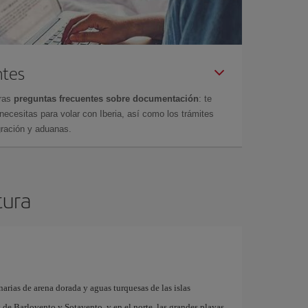
ntes
tras
preguntas frecuentes sobre documentación
: te
cesitas para volar con Iberia, así como los trámites
gración y aduanas.
tura
arias de arena dorada y aguas turquesas de las islas
as de Barlovento y Sotavento, y en el norte, las grandes playas