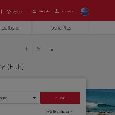
Registro
Acceso
Ayuda
cia Iberia
Iberia Plus
ra (FUE)
dulto
Buscar
o día/mes/año
Más Económica