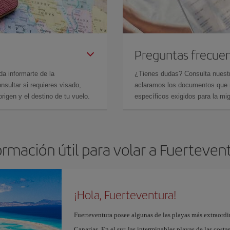
Preguntas frecue
da informarte de la
¿Tienes dudas? Consulta nues
sultar si requieres visado,
aclaramos los documentos que ne
rigen y el destino de tu vuelo.
específicos exigidos para la mi
ormación útil para volar a Fuerteven
¡Hola, Fuerteventura!
Fuerteventura posee algunas de las playas más extraordin
Canarias. En el sur, las interminables playas de las cost