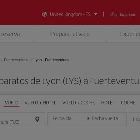
United Kingdom - ES
Empresas
 reserva
Preparar el viaje
Experien
Fuerteventura
Lyon - Fuerteventura
baratos de Lyon (LYS) a Fuerteventu
VUELO
VUELO + HOTEL
VUELO + COCHE
HOTEL
COCHE
Fecha ida
Fecha vuelta
1
A
Introduce la fecha en formato día/mes/año
Introduce la fecha en format