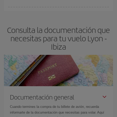
Cualquier día de la semana puedes encontrar vuelos baratos. Las
claves para encontrar los mejores precios son
anticiparte y ser
flexible.
Lo normal es que
cuanto antes
reserves tus billetes de
Consulta la documentación que
avión más baratos te saldrán. Además, si buscas los vuelos con
las fechas y los horarios del viaje un poco abiertos, podrás
elegir
necesitas para tu vuelo Lyon -
el precio más barato.
Ibiza
Documentación general
Cuando termines la compra de tu billete de avión, recuerda
informarte de la documentación que necesitas para volar. Aquí