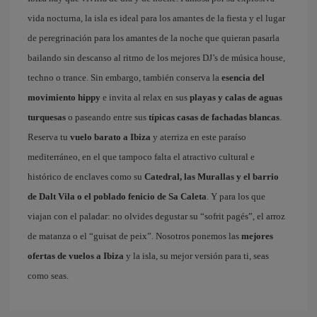
vida nocturna, la isla es ideal para los amantes de la fiesta y el lugar
de peregrinación para los amantes de la noche que quieran pasarla
bailando sin descanso al ritmo de los mejores DJ’s de música house,
techno o trance. Sin embargo, también conserva la
esencia del
movimiento hippy
e invita al relax en sus
playas y calas de aguas
turquesas
o paseando entre sus
típicas casas de fachadas blancas
.
Reserva tu
vuelo barato a Ibiza
y aterriza en este paraíso
mediterráneo, en el que tampoco falta el atractivo cultural e
histórico de enclaves como su
Catedral, las Murallas y el barrio
de Dalt Vila o el poblado fenicio de Sa Caleta
. Y para los que
viajan con el paladar: no olvides degustar su “sofrit pagés”, el arroz
de matanza o el “guisat de peix”. Nosotros ponemos las
mejores
ofertas de vuelos a Ibiza
y la isla, su mejor versión para ti, seas
como seas.