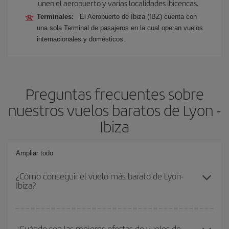
unen el aeropuerto y varias localidades ibicencas.
Terminales:
El Aeropuerto de Ibiza (IBZ) cuenta con
una sola Terminal de pasajeros en la cual operan vuelos
internacionales y domésticos.
Preguntas frecuentes sobre
nuestros vuelos baratos de Lyon -
Ibiza
Ampliar todo
¿Cómo conseguir el vuelo más barato de Lyon-
Ibiza?
Podrás ahorrar en tu billete de avión de Lyon-Ibiza-dest y
conseguir el vuelo más barato si evitas temporadas altas,
¿Cuándo son las mejores ofertas de vuelos de