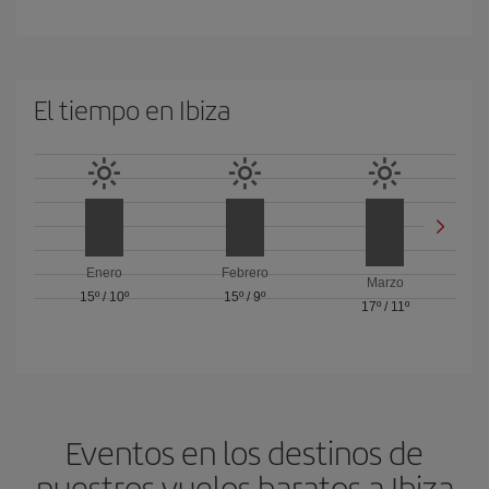
El tiempo en Ibiza
Enero
Febrero
Marzo
15º
/
10º
15º
/
9º
17º
/
11º
Eventos en los destinos de
nuestros vuelos baratos a Ibiza