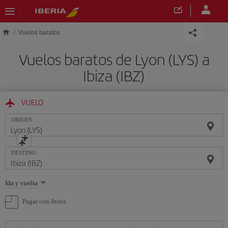
Saltar al contenido principal
Vuelos baratos
Vuelos baratos de Lyon (LYS) a
Ibiza (IBZ)
VUELO
ORIGEN
DESTINO
Seleccione
Ida y vuelta
una
opción
Pagar con Avios