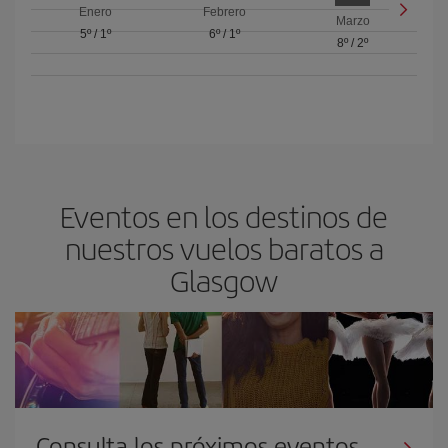
Enero
Febrero
Marzo
5º
/
1º
6º
/
1º
8º
/
2º
Eventos en los destinos de
nuestros vuelos baratos a
Glasgow
Consulta los próximos eventos