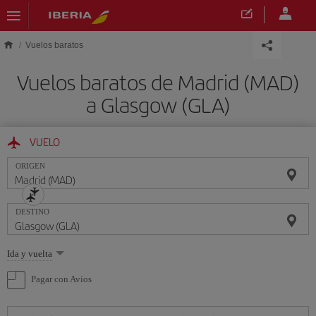
Saltar al contenido principal
Vuelos baratos
Vuelos baratos de Madrid (MAD)
a Glasgow (GLA)
VUELO
ORIGEN
DESTINO
Seleccione
Ida y vuelta
una
opción
Pagar con Avios