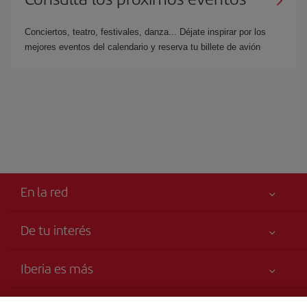
Conciertos, teatro, festivales, danza... Déjate inspirar por los
mejores eventos del calendario y reserva tu billete de avión
En la red
De tu interés
Tu seguridad es lo primero
Iberia es más
Declaración de accesibilidad
Noticias y Novedades
Compromiso de servicio
Transparencia