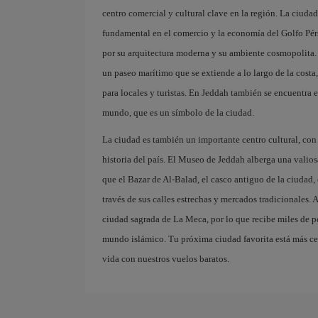
centro comercial y cultural clave en la región. La ciuda
fundamental en el comercio y la economía del Golfo Pér
por su arquitectura moderna y su ambiente cosmopolita. 
un paseo marítimo que se extiende a lo largo de la costa
para locales y turistas. En Jeddah también se encuentra 
mundo, que es un símbolo de la ciudad.
La ciudad es también un importante centro cultural, con m
historia del país. El Museo de Jeddah alberga una valio
que el Bazar de Al-Balad, el casco antiguo de la ciudad,
través de sus calles estrechas y mercados tradicionales. 
ciudad sagrada de La Meca, por lo que recibe miles de p
mundo islámico. Tu próxima ciudad favorita está más cer
vida con nuestros vuelos baratos.