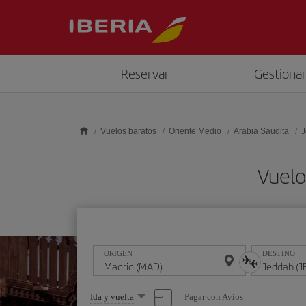
Saltar al contenido principal
Reservar
Gestionar
Vuelos baratos
Oriente Medio
Arabia Saudita
J
Vuelo
ORIGEN
DESTINO
Seleccione
Pagar con Avios
Ida y vuelta