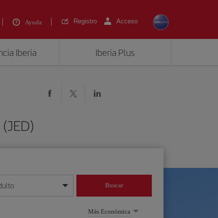
Registro
Acceso
Ayuda
cia Iberia
Iberia Plus
 (JED)
dulto
Buscar
o día/mes/año
Más Económica