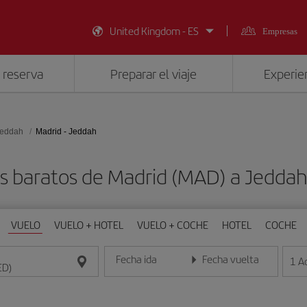
United Kingdom - ES
Empresas
 reserva
Preparar el viaje
Experien
eddah
Madrid - Jeddah
s baratos de Madrid (MAD) a Jeddah
VUELO
VUELO + HOTEL
VUELO + COCHE
HOTEL
COCHE
Fecha ida
Fecha vuelta
1
A
Introduce la fecha en formato día/mes/año
Introduce la fecha en format