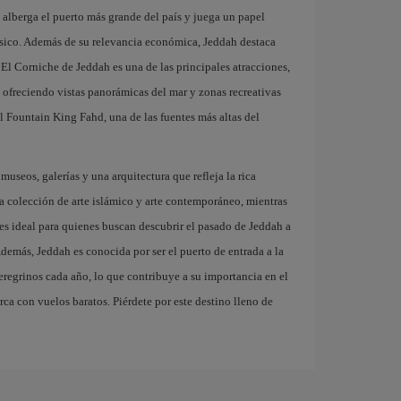
d alberga el puerto más grande del país y juega un papel
sico. Además de su relevancia económica, Jeddah destaca
El Corniche de Jeddah es una de las principales atracciones,
, ofreciendo vistas panorámicas del mar y zonas recreativas
el Fountain King Fahd, una de las fuentes más altas del
useos, galerías y una arquitectura que refleja la rica
sa colección de arte islámico y arte contemporáneo, mientras
 es ideal para quienes buscan descubrir el pasado de Jeddah a
Además, Jeddah es conocida por ser el puerto de entrada a la
eregrinos cada año, lo que contribuye a su importancia en el
ca con vuelos baratos. Piérdete por este destino lleno de