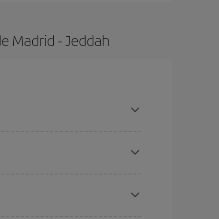
de Madrid - Jeddah
as con antelación y puedes ser flexible con las
ratos
. Dinos desde dónde vuelas, a dónde
ra días cercanos
, tanto de ida como de vuelta,
gunos
horarios
puede que te hagan ahorrar aún