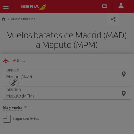
Saltar al contenido principal
Vuelos baratos
Vuelos baratos de Madrid (MAD)
a Maputo (MPM)
VUELO
ORIGEN
DESTINO
Seleccione
Ida y vuelta
una
opción
Pagar con Avios