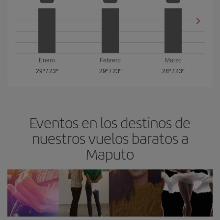
Enero
Febrero
Marzo
29º
/
23º
29º
/
23º
28º
/
23º
Eventos en los destinos de
nuestros vuelos baratos a
Maputo