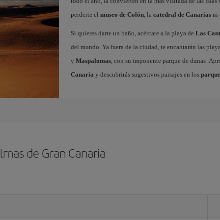
todo el año, la convierten en la más visitada de las islas 
perderte el
museo de Colón
, la
catedral de Canarias
ni 
Si quieres darte un baño, acércate a la playa de
Las Cant
del mundo. Ya fuera de la ciudad, te encantarán las play
y
Maspalomas
, con su imponente parque de dunas .Ap
Canaria
y descubrirás sugestivos paisajes en los
parque
almas de Gran Canaria