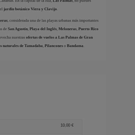
Canarias. En la capital de la isla,
Las Palmas
, no puedes
el
jardín botánico Viera y Clavijo
.
eras
, considerada una de las playas urbanas más importantes
as de
San Agustín
,
Playa del Inglés
,
Meloneras
,
Puerto Rico
rovecha nuestras
ofertas de vuelos a Las Palmas de Gran
s naturales de Tamadaba
,
Pilancones
o
Bandama
.
10,00 €