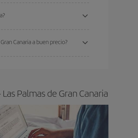
elo y de que las tarifas más baratas (turista)
álaga-Las Palmas de Gran Canaria-dest
.
a?
ra el vuelo más barato.
 Gran Canaria a buen precio?
ser flexible.
Lo normal es que
cuanto antes
 poco abiertos, podrás
elegir el precio más
- Las Palmas de Gran Canaria