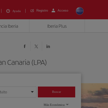
Registro
Acceso
Ayuda
cia Iberia
Iberia Plus
an Canaria (LPA)
dulto
Buscar
o día/mes/año
Más Económica