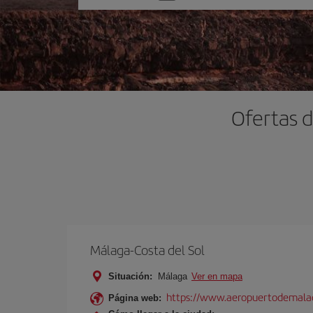
una
opción
Ofertas d
Málaga-Costa del Sol
Situación:
Málaga
Ver en mapa
https://www.aeropuertodemalag
Página web: