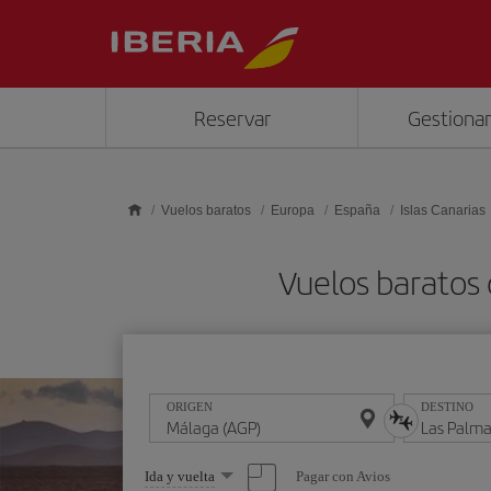
Saltar al contenido principal
Reservar
Gestionar
Vuelos baratos
Europa
España
Islas Canarias
Vuelos baratos 
ORIGEN
DESTINO
Seleccione
Pagar con Avios
Ida y vuelta