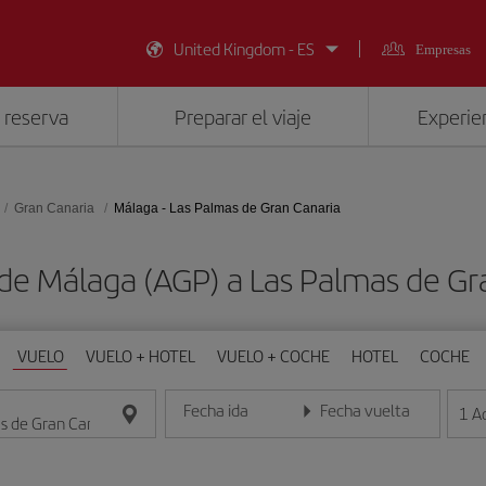
United Kingdom - ES
Empresas
 reserva
Preparar el viaje
Experien
Gran Canaria
Málaga - Las Palmas de Gran Canaria
de Málaga (AGP) a Las Palmas de Gr
VUELO
VUELO + HOTEL
VUELO + COCHE
HOTEL
COCHE
Fecha ida
Fecha vuelta
1
A
Introduce la fecha en formato día/mes/año
Introduce la fecha en format