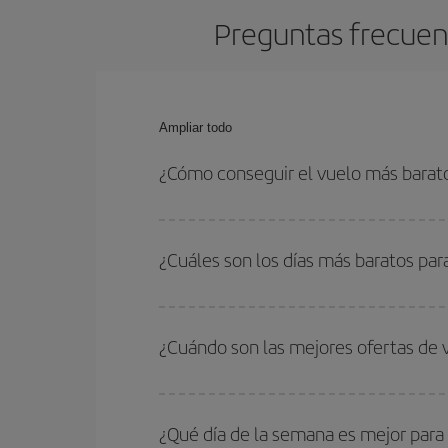
Preguntas frecuent
Ampliar todo
¿Cómo conseguir el vuelo más barat
Podrás ahorrar en tu billete de avión de Málaga-M
fechas y horarios de ida y vuelta.
¿Cuáles son los días más baratos par
Para saber qué días te saldrá más económico vol
quieres ir y en qué fechas habías pensado viajar
¿Cuándo son las mejores ofertas de 
para que puedas encontrar la mejor oferta. Ademá
más en el precio de tu billete.
Puedes conseguir los vuelos más baratos viajan
periodos de vacaciones escolares son temporada
¿Qué día de la semana es mejor para
precios encontrarás.