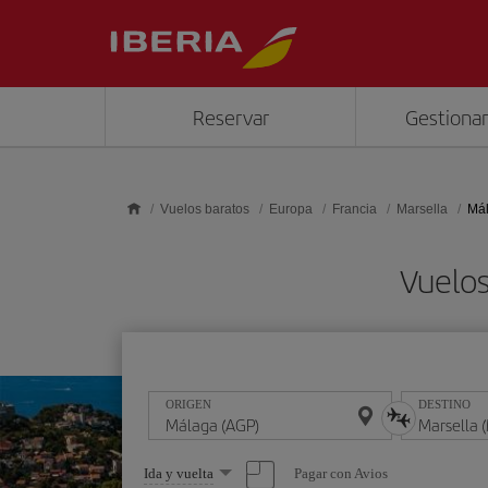
Saltar al contenido principal
Reservar
Gestionar
Vuelos baratos
Europa
Francia
Marsella
Mál
Vuelos
ORIGEN
DESTINO
Seleccione
Pagar con Avios
Ida y vuelta