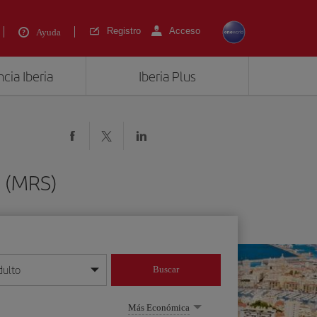
Registro
Acceso
Ayuda
cia Iberia
Iberia Plus
a (MRS)
dulto
Buscar
o día/mes/año
Más Económica