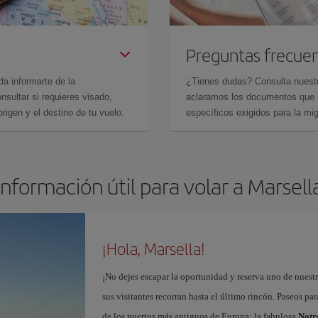
Preguntas frecue
da informarte de la
¿Tienes dudas? Consulta nues
sultar si requieres visado,
aclaramos los documentos que ne
rigen y el destino de tu vuelo.
específicos exigidos para la mi
Información útil para volar a Marsell
¡Hola, Marsella!
¡No dejes escapar la oportunidad y reserva uno de nuest
sus visitantes recorran hasta el último rincón. Paseos par
de los puertos más antiguos de Europa; la fabulosa
Notr