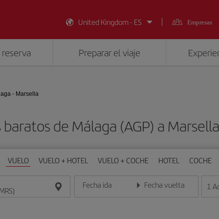
United Kingdom - ES
Empresas
 reserva
Preparar el viaje
Experien
aga - Marsella
 baratos de Málaga (AGP) a Marsell
VUELO
VUELO + HOTEL
VUELO + COCHE
HOTEL
COCHE
Fecha ida
Fecha vuelta
1
A
Introduce la fecha en formato día/mes/año
Introduce la fecha en format