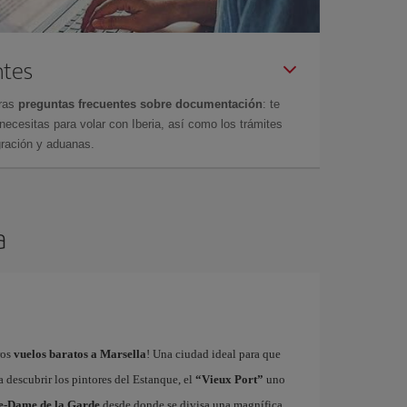
ntes
tras
preguntas frecuentes sobre documentación
: te
cesitas para volar con Iberia, así como los trámites
gración y aduanas.
a
ros
vuelos baratos a Marsella
! Una ciudad ideal para que
a descubrir los pintores del Estanque, el
“Vieux Port”
uno
e-Dame de la Garde
desde donde se divisa una magnífica