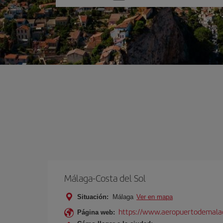
una
opción
Málaga-Costa del Sol
Situación:
Málaga
Ver en mapa
https://www.aeropuertodemalag
Página web: