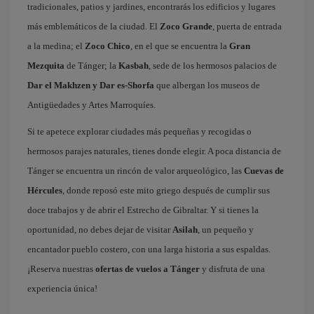
tradicionales, patios y jardines, encontrarás los edificios y lugares
más emblemáticos de la ciudad. El
Zoco Grande
, puerta de entrada
a la medina; el
Zoco Chico
, en el que se encuentra la
Gran
Mezquita
de Tánger; la
Kasbah
, sede de los hermosos palacios de
Dar el Makhzen y Dar es-Shorfa
que albergan los museos de
Antigüedades y Artes Marroquíes.
Si te apetece explorar ciudades más pequeñas y recogidas o
hermosos parajes naturales, tienes donde elegir. A poca distancia de
Tánger se encuentra un rincón de valor arqueológico, las
Cuevas de
Hércules
, donde reposó este mito griego después de cumplir sus
doce trabajos y de abrir el Estrecho de Gibraltar. Y si tienes la
oportunidad, no debes dejar de visitar
Asilah
, un pequeño y
encantador pueblo costero, con una larga historia a sus espaldas.
¡Reserva nuestras
ofertas de vuelos a Tánger
y disfruta de una
experiencia única!