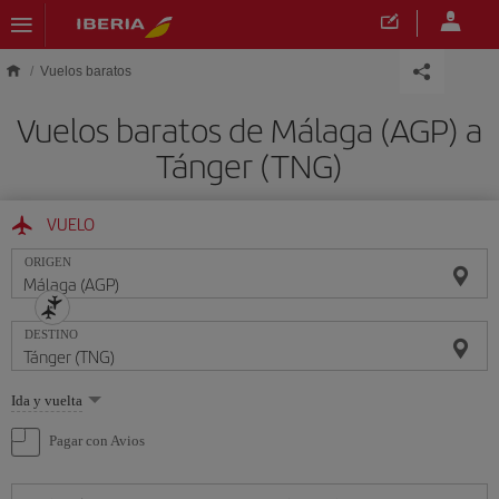
Saltar al contenido principal
Vuelos baratos
Vuelos baratos de Málaga (AGP) a
Tánger (TNG)
VUELO
ORIGEN
DESTINO
Seleccione
Ida y vuelta
una
opción
Pagar con Avios