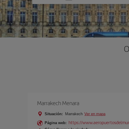
una
opción
O
Marrakech Menara
Situación:
Marrakech
Ver en mapa
https://www.aeropuertosdelmu
Página web: