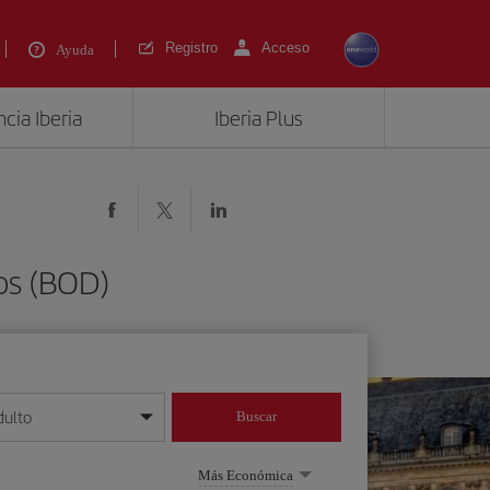
Registro
Acceso
Ayuda
cia Iberia
Iberia Plus
os (BOD)
dulto
Buscar
o día/mes/año
Más Económica