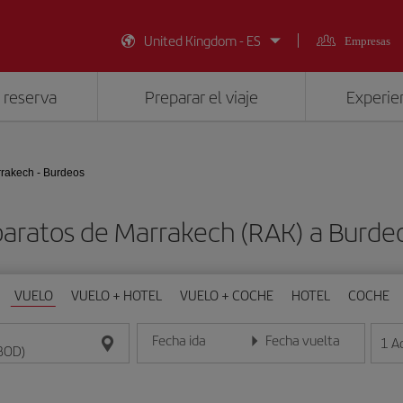
United Kingdom - ES
Empresas
 reserva
Preparar el viaje
Experien
rakech - Burdeos
baratos de Marrakech (RAK) a Burde
VUELO
VUELO + HOTEL
VUELO + COCHE
HOTEL
COCHE
Fecha ida
Fecha vuelta
1
A
Introduce la fecha en formato día/mes/año
Introduce la fecha en format