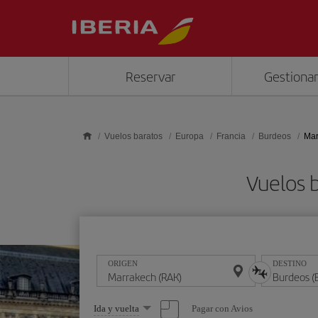
Saltar al contenido principal
Reservar
Gestionar
Vuelos baratos
Europa
Francia
Burdeos
Mar
Vuelos 
ORIGEN
DESTINO
Seleccione
Pagar con Avios
Ida y vuelta