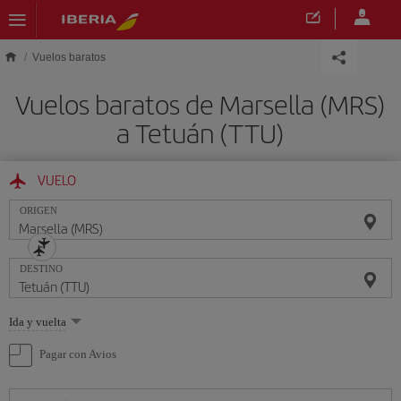
Saltar al contenido principal
Vuelos baratos
Vuelos baratos de Marsella (MRS)
a Tetuán (TTU)
VUELO
ORIGEN
DESTINO
Seleccione
Ida y vuelta
una
opción
Pagar con Avios