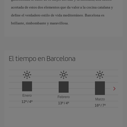
acertada de estos dos elementos que da valor a la cocina catalana y
define el verdadero estilo de vida mediterráneo. Barcelona es
brillante, rimbombante y maravillosa.
El tiempo en Barcelona
Enero
Febrero
Marzo
12º
/
4º
13º
/
4º
16º
/
7º