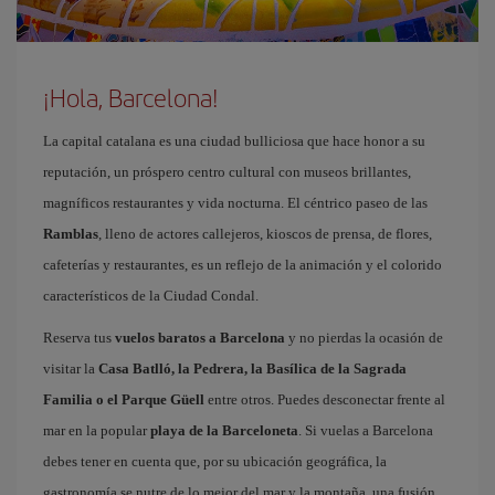
¡Hola, Barcelona!
La capital catalana es una ciudad bulliciosa que hace honor a su
reputación, un próspero centro cultural con museos brillantes,
magníficos restaurantes y vida nocturna. El céntrico paseo de las
Ramblas
, lleno de actores callejeros, kioscos de prensa, de flores,
cafeterías y restaurantes, es un reflejo de la animación y el colorido
característicos de la Ciudad Condal.
Reserva tus
vuelos baratos a Barcelona
y no pierdas la ocasión de
visitar la
Casa Batlló, la Pedrera, la Basílica de la Sagrada
Familia o el Parque Güell
entre otros. Puedes desconectar frente al
mar en la popular
playa de la Barceloneta
. Si vuelas a Barcelona
debes tener en cuenta que, por su ubicación geográfica, la
gastronomía se nutre de lo mejor del mar y la montaña, una fusión