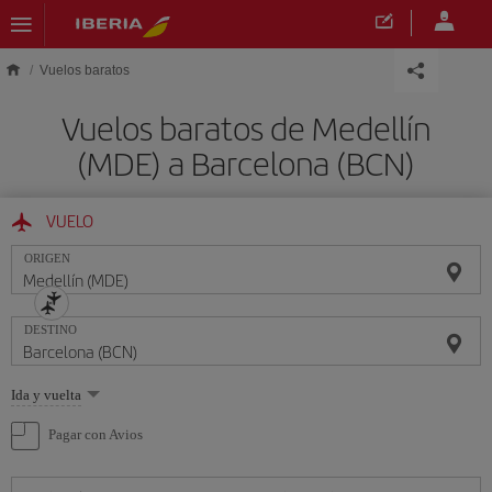
Saltar al contenido principal
Vuelos baratos
Vuelos baratos de Medellín
(MDE) a Barcelona (BCN)
VUELO
ORIGEN
DESTINO
Seleccione
Ida y vuelta
una
opción
Pagar con Avios