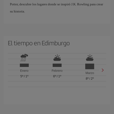
Potter, descubre los lugares donde se inspiró J.K. Rowling para crear
su historia.
El tiempo en Edimburgo
Enero
Febrero
Marzo
5º
/
1º
6º
/
1º
8º
/
2º