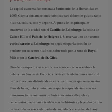
La capital escocesa fue nombrada Patrimonio de la Humanidad en
1995. Cuenta con atracciones turísticas para diferentes gustos, tanto
historia, cultura, ocio y deporte. Algunos de los principales
atractivos de la ciudad son el
Castillo de Edimburgo
, la colina de
Calton Hill
o el
Palacio de Holyrood
. Si reservas uno de nuestros
vuelos baratos a Edimburgo
no dejes escapar la ocasión de
perderte por su centro histórico, sobre todo por la zona de
Royal
Mile
o por la
Catedral de St. Giles
.
Otro de los aspectos más curiosos es conocer cómo se elabora la
bebida más famosa de Escocia, el whisky. También tienes multitud
de opciones para disfrutar de su vida nocturna, ya que se encuentra
llena de bares, pubs y restaurantes que te sorprenderán o con sus
numerosos tours nocturnos de fantasmas entre callejuelas y
cementerios que te harán temblar con las historias y leyendas de una
de las ciudades más embrujadas del mundo. Y si eres fan de Harry