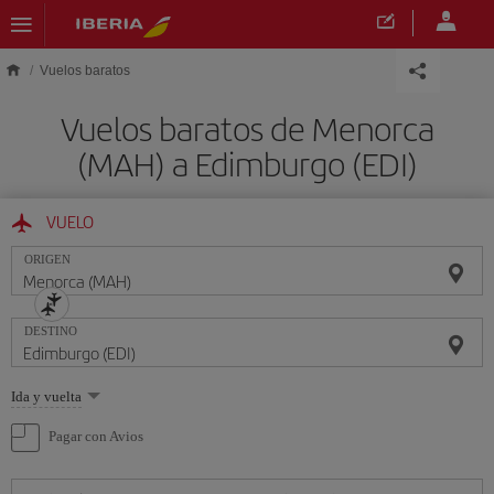
Saltar al contenido principal
Vuelos baratos
Vuelos baratos de Menorca
(MAH) a Edimburgo (EDI)
VUELO
ORIGEN
DESTINO
Seleccione
Ida y vuelta
una
opción
Pagar con Avios