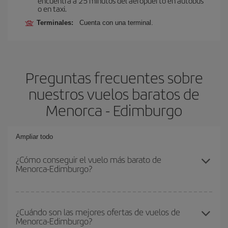
encuentra a 25 minutos del aeropuerto en autobús
o en taxi.
Terminales:
Cuenta con una terminal.
Preguntas frecuentes sobre
nuestros vuelos baratos de
Menorca - Edimburgo
Ampliar todo
¿Cómo conseguir el vuelo más barato de
Menorca-Edimburgo?
Podrás ahorrar en tu billete de avión de Menorca-Edimburgo-dest
y conseguir el vuelo más barato si evitas temporadas altas,
¿Cuándo son las mejores ofertas de vuelos de
Menorca-Edimburgo?
compras con antelación y puedes ser flexible con las fechas y