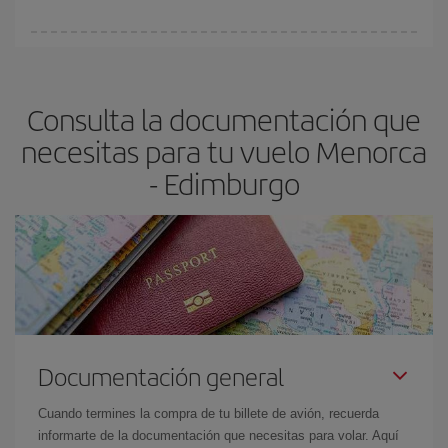
Cualquier día de la semana puedes encontrar vuelos baratos. Las
claves para encontrar los mejores precios son
anticiparte y ser
flexible.
Lo normal es que
cuanto antes
reserves tus billetes de
Consulta la documentación que
avión más baratos te saldrán. Además, si buscas los vuelos con
las fechas y los horarios del viaje un poco abiertos, podrás
elegir
necesitas para tu vuelo Menorca
el precio más barato.
- Edimburgo
Documentación general
Cuando termines la compra de tu billete de avión, recuerda
informarte de la documentación que necesitas para volar. Aquí