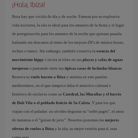
¡Hola, Ibiza!
Ibiza hay que vivirla de día y de noche. Famosa por su explosiva
vida nocturna, la isla es ideal para los amantes de la fiesta y el lugar
de peregrinación para los amantes de la noche que quieran pasarla
bailando sin descanso al ritmo de los mejores DJ’s de música house,
techno o trance. Sin embargo, también conserva la
esencia del
movimiento hippy
e invita al relax en sus
playas y calas de aguas
turquesas
o paseando entre sus
típicas casas de fachadas blancas
.
Reserva tu
vuelo barato a Ibiza
y aterriza en este paraíso
mediterráneo, en el que tampoco falta el atractivo cultural e
histórico de enclaves como su
Catedral, las Murallas y el barrio
de Dalt Vila o el poblado fenicio de Sa Caleta
. Y para los que
viajan con el paladar: no olvides degustar su “sofrit pagés”, el arroz
de matanza o el “guisat de peix”. Nosotros ponemos las
mejores
ofertas de vuelos a Ibiza
y la isla, su mejor versión para ti, seas
como seas.