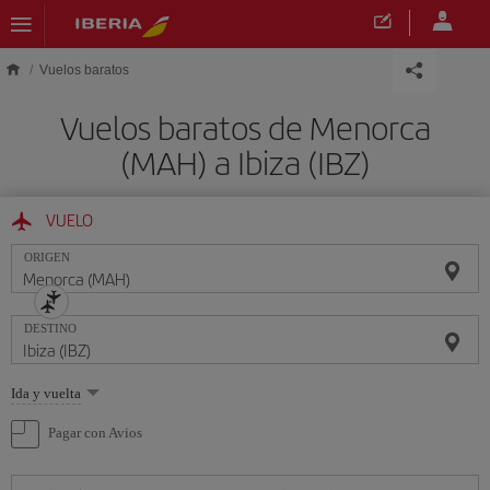
Saltar al contenido principal
Vuelos baratos
Vuelos baratos de Menorca
(MAH) a Ibiza (IBZ)
VUELO
ORIGEN
DESTINO
Seleccione
Ida y vuelta
una
opción
Pagar con Avios