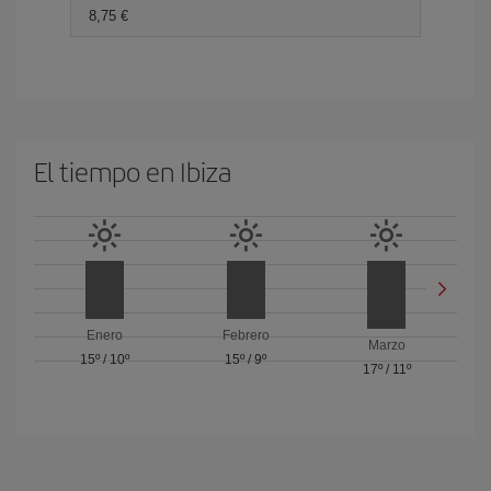
8,75 €
El tiempo en Ibiza
Enero
Febrero
Marzo
15º
/
10º
15º
/
9º
17º
/
11º