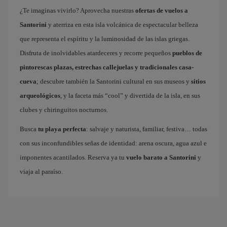
¿Te imaginas vivirlo? Aprovecha nuestras
ofertas de vuelos a
Santorini
y aterriza en esta isla volcánica de espectacular belleza
que representa el espíritu y la luminosidad de las islas griegas.
Disfruta de inolvidables atardeceres y recorre pequeños
pueblos de
pintorescas plazas, estrechas callejuelas y tradicionales casa-
cueva
; descubre también la Santorini cultural en sus museos y
sitios
arqueológicos
, y la faceta más “cool” y divertida de la isla, en sus
clubes y chiringuitos nocturnos.
Busca
tu playa perfecta
: salvaje y naturista, familiar, festiva… todas
con sus inconfundibles señas de identidad: arena oscura, agua azul e
imponentes acantilados. Reserva ya tu
vuelo barato a Santorini
y
viaja al paraíso.