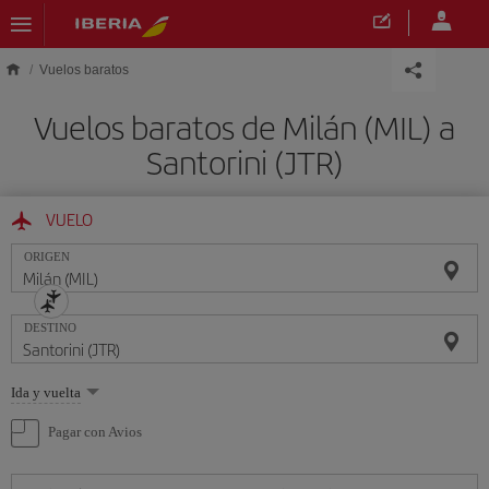
Saltar al contenido principal
Vuelos baratos
Vuelos baratos de Milán (MIL) a
Santorini (JTR)
VUELO
ORIGEN
DESTINO
Seleccione
Ida y vuelta
una
opción
Pagar con Avios