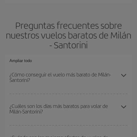
Preguntas frecuentes sobre
nuestros vuelos baratos de Milán
- Santorini
Ampliar todo
¿Cómo conseguir el vuelo más barato de Milán-
Santorini?
Podrás ahorrar en tu billete de avión de Milán-Santorini-dest y
conseguir el vuelo más barato si evitas temporadas altas,
¿Cuáles son los días más baratos para volar de
Milán-Santorini?
compras con antelación y puedes ser flexible con las fechas y
horarios de ida y vuelta.
Para saber qué días te saldrá más económico volar, solo tienes
que empezar una consulta en nuestro
buscador de vuelos