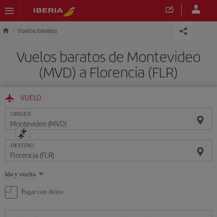
Saltar al contenido principal
Vuelos baratos
Vuelos baratos de Montevideo
(MVD) a Florencia (FLR)
VUELO
ORIGEN
DESTINO
Seleccione
Ida y vuelta
una
opción
Pagar con Avios