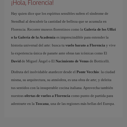
¡Hola, Florencia!
Hay quien dice que los espíritus sensibles sufren el síndrome de
Stendhal al descubrir la cantidad de belleza que se acumula en
Florencia. Recorrer museos florentinos como la
Galería de los Uffizi
o la Galería de la Academia
es imprescindible para entender la
historia universal del arte: busca tu
vuelo barato a Florencia
y vive
la experiencia única de pararte ante obras tan icónicas como El
David
de Miguel Ángel o El
Nacimiento de Venus
de Botticelli.
Disfruta del inolvidable atardecer desde el
Ponte Vecchio
: la ciudad
misma, su arquitectura, su atmósfera, es una obra de arte; y deleita
tus sentidos con la insuperable cocina italiana. Aprovecha también
nuestras
ofertas de vuelos a Florencia
como punto de partida para
adentrarte en la
Toscana
, una de las regiones más bellas del Europa.