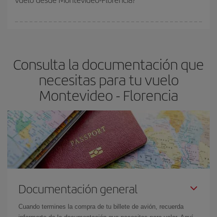
vayan agotando. Por eso, comprar con antelación es
fundamental
para conseguir
vuelos baratos a Montevideo-
En Iberia, tenemos distintas tarifas para garantizarte el mejor
Florencia-dest
.
precio según tus necesidades de viaje. La tarifa básica, te
asegura el vuelo más barato.
Consulta la documentación que
necesitas para tu vuelo
Montevideo - Florencia
Documentación general
Cuando termines la compra de tu billete de avión, recuerda