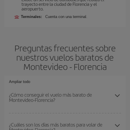
trayecto entre la ciudad de Florencia y el
aeropuerto.
Terminales:
Cuenta con una terminal.
Preguntas frecuentes sobre
nuestros vuelos baratos de
Montevideo - Florencia
Ampliar todo
¿Cómo conseguir el vuelo más barato de
Montevideo-Florencia?
Podrás ahorrar en tu billete de avión de Montevideo-Florencia-dest
y conseguir el vuelo más barato si evitas temporadas altas,
¿Cuáles son los días más baratos para volar de
Montevideo-Florencia?
compras con antelación y puedes ser flexible con las fechas y