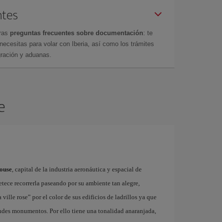
ntes
tras
preguntas frecuentes sobre documentación
: te
cesitas para volar con Iberia, así como los trámites
gración y aduanas.
e
louse
, capital de la industria aeronáutica y espacial de
tece recorrerla paseando por su ambiente tan alegre,
lle rose” por el color de sus edificios de ladrillos ya que
randes monumentos. Por ello tiene una tonalidad anaranjada,