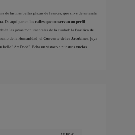
una de las más bellas plazas de Francia, que sirve de antesala
ra. De aquí parten las
calles que conservan un perfil
ambién las joyas monumentales de la ciudad: la
Basílica de
rimonio de la Humanidad; el
Convento de los Jacobinos
, joya
un bello” Art Decò”. Echa un vistazo a nuestros
vuelos
16,50 €