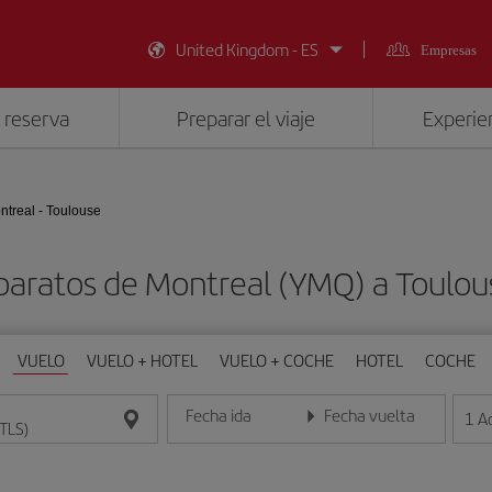
United Kingdom - ES
Empresas
 reserva
Preparar el viaje
Experien
ntreal - Toulouse
baratos de Montreal (YMQ) a Toulou
VUELO
VUELO + HOTEL
VUELO + COCHE
HOTEL
COCHE
Fecha ida
Fecha vuelta
1
A
Introduce la fecha en formato día/mes/año
Introduce la fecha en format