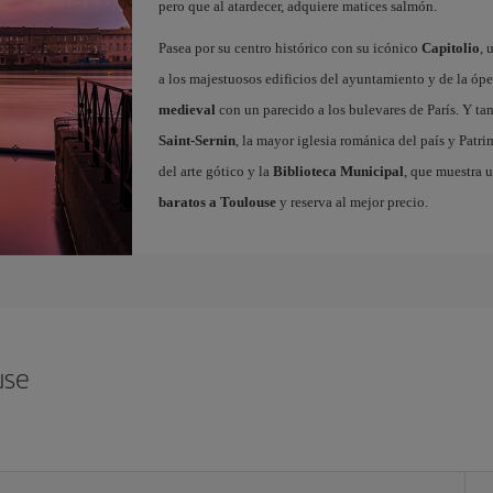
pero que al atardecer, adquiere matices salmón.
Pasea por su centro histórico con su icónico
Capitolio
, 
a los majestuosos edificios del ayuntamiento y de la ópe
medieval
con un parecido a los bulevares de París. Y t
Saint-Sernin
, la mayor iglesia románica del país y Pat
del arte gótico y la
Biblioteca Municipal
, que muestra 
baratos a Toulouse
y reserva al mejor precio.
use