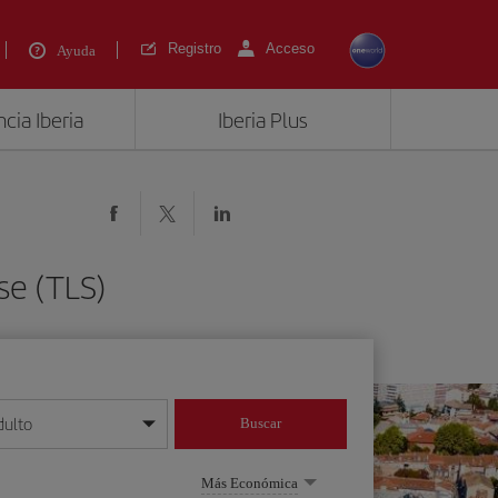
Registro
Acceso
Ayuda
cia Iberia
Iberia Plus
se (TLS)
dulto
Buscar
o día/mes/año
Más Económica