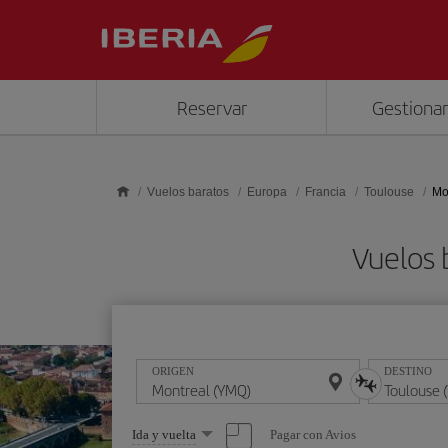
Saltar al contenido principal
Reservar
Gestionar
Vuelos baratos
Europa
Francia
Toulouse
Mo
Vuelos 
ORIGEN
DESTINO
Seleccione
Pagar con Avios
Ida y vuelta