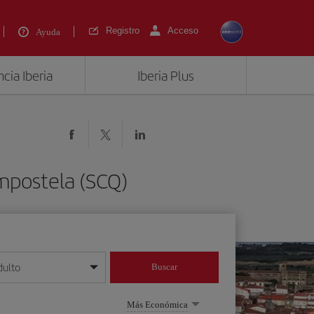
Registro
Acceso
Ayuda
cia Iberia
Iberia Plus
mpostela (SCQ)
dulto
Buscar
o día/mes/año
Más Económica