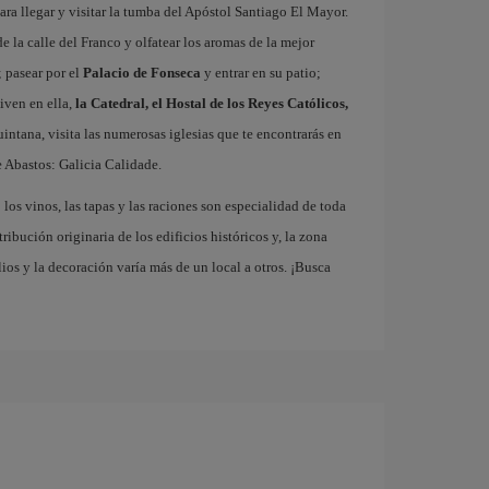
ra llegar y visitar la tumba del Apóstol Santiago El Mayor.
e la calle del Franco y olfatear los aromas de la mejor
 pasear por el
Palacio de Fonseca
y entrar en su patio;
iven en ella,
la Catedral, el Hostal de los Reyes Católicos,
Quintana, visita las numerosas iglesias que te encontrarás en
 Abastos: Galicia Calidade.
los vinos, las tapas y las raciones son especialidad de toda
ribución originaria de los edificios históricos y, la zona
os y la decoración varía más de un local a otros. ¡Busca