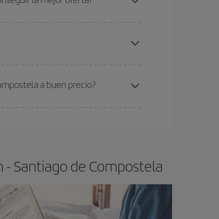
elo y de que las tarifas más baratas (turista)
únich-Santiago de Compostela-dest
.
ra el vuelo más barato.
ompostela a buen precio?
ser flexible.
Lo normal es que
cuanto antes
 poco abiertos, podrás
elegir el precio más
h - Santiago de Compostela