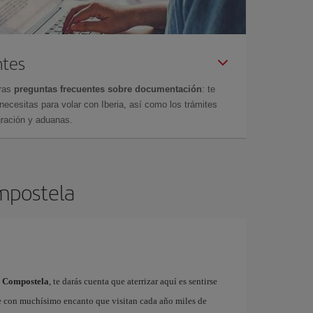
ntes
tras
preguntas frecuentes sobre documentación
: te
cesitas para volar con Iberia, así como los trámites
gración y aduanas.
ompostela
e Compostela
, te darás cuenta que aterrizar aquí es sentirse
e con muchísimo encanto que visitan cada año miles de