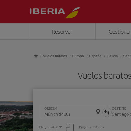
Saltar al contenido principal
Reservar
Gestionar
Vuelos baratos
Europa
España
Galicia
Sant
Vuelos barato
ORIGEN
DESTINO
Seleccione
Pagar con Avios
Ida y vuelta