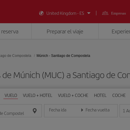
United Kingdom - ES
Empresas
 reserva
Preparar el viaje
Experien
iago de Compostela
Múnich - Santiago de Compostela
s de Múnich (MUC) a Santiago de Co
VUELO
VUELO + HOTEL
VUELO + COCHE
HOTEL
COCHE
Fecha ida
Fecha vuelta
1
A
Introduce la fecha en formato día/mes/año
Introduce la fecha en format