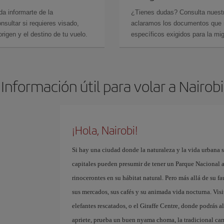
da informarte de la
¿Tienes dudas? Consulta nues
sultar si requieres visado,
aclaramos los documentos que ne
rigen y el destino de tu vuelo.
específicos exigidos para la mi
Información útil para volar a Nairobi
¡Hola, Nairobi!
Si hay una ciudad donde la naturaleza y la vida urbana 
capitales pueden presumir de tener un Parque Nacional a
rinocerontes en su hábitat natural. Pero más allá de su f
sus mercados, sus cafés y su animada vida nocturna. Vis
elefantes rescatados, o el Giraffe Centre, donde podrás 
apriete, prueba un buen nyama choma, la tradicional ca