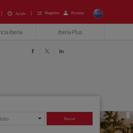
Registro
Acceso
Ayuda
cia Iberia
Iberia Plus
dulto
Buscar
o día/mes/año