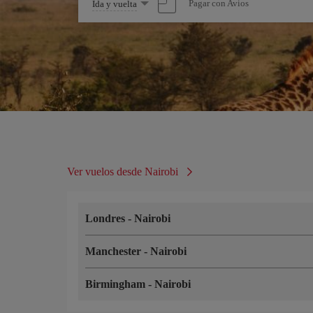
Seleccione
Pagar con Avios
Ida y vuelta
una
opción
Ver vuelos desde Nairobi
Londres
-
Nairobi
Manchester
-
Nairobi
Birmingham
-
Nairobi