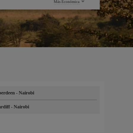
Más Económica
berdeen
-
Nairobi
rdiff
-
Nairobi