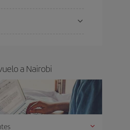
elo y de que las tarifas más baratas (turista)
irobi.
ra el vuelo más barato.
uelo a Nairobi
ntes