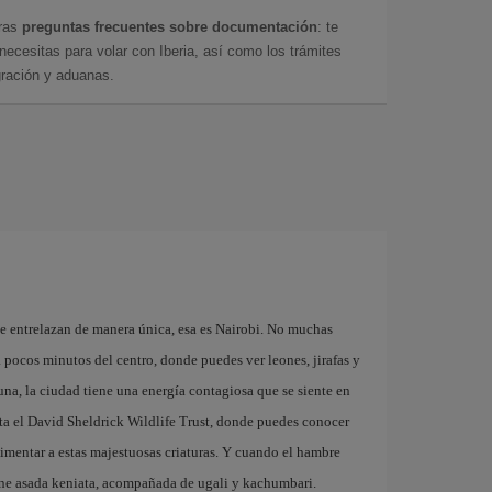
tras
preguntas frecuentes sobre documentación
: te
cesitas para volar con Iberia, así como los trámites
gración y aduanas.
se entrelazan de manera única, esa es Nairobi. No muchas
 pocos minutos del centro, donde puedes ver leones, jirafas y
auna, la ciudad tiene una energía contagiosa que se siente en
ita el David Sheldrick Wildlife Trust, donde puedes conocer
alimentar a estas majestuosas criaturas. Y cuando el hambre
rne asada keniata, acompañada de ugali y kachumbari.