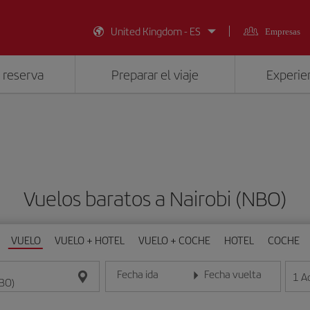
United Kingdom - ES
Empresas
 reserva
Preparar el viaje
Experien
Vuelos baratos a Nairobi (NBO)
VUELO
VUELO + HOTEL
VUELO + COCHE
HOTEL
COCHE
Fecha ida
Fecha vuelta
1
A
Introduce la fecha en formato día/mes/año
Introduce la fecha en format