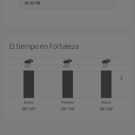
30,00 R$
El tiempo en Fortaleza
Enero
Febrero
Marzo
29º
/
25º
29º
/
25º
29º
/
25º