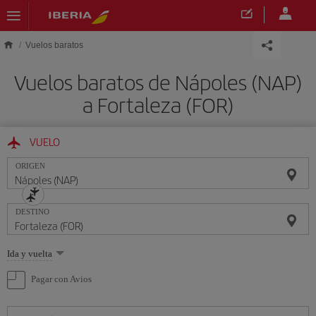
Saltar al contenido principal
Vuelos baratos
Vuelos baratos de Nápoles (NAP)
a Fortaleza (FOR)
VUELO
ORIGEN
DESTINO
Seleccione
Ida y vuelta
una
opción
Pagar con Avios