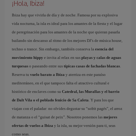
¡Hola, Ibiza!
Ibiza hay que vivirla de día y de noche. Famosa por su explosiva
vida nocturna, la isla es ideal para los amantes de la fiesta y el lugar
de peregrinación para los amantes de la noche que quieran pasarla
bailando sin descanso al ritmo de los mejores DJ’s de música house,
techno o trance. Sin embargo, también conserva la
esencia del
movimiento hippy
e invita al relax en sus
playas y calas de aguas
turquesas
o paseando entre sus
típicas casas de fachadas blancas
.
Reserva tu
vuelo barato a Ibiza
y aterriza en este paraíso
mediterráneo, en el que tampoco falta el atractivo cultural e
histórico de enclaves como su
Catedral, las Murallas y el barrio
de Dalt Vila o el poblado fenicio de Sa Caleta
. Y para los que
viajan con el paladar: no olvides degustar su “sofrit pagés”, el arroz
de matanza o el “guisat de peix”. Nosotros ponemos las
mejores
ofertas de vuelos a Ibiza
y la isla, su mejor versión para ti, seas
como seas.