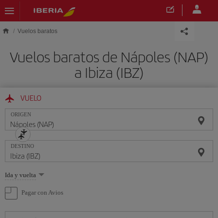
Saltar al contenido principal
Vuelos baratos
Vuelos baratos de Nápoles (NAP)
a Ibiza (IBZ)
VUELO
ORIGEN
DESTINO
Seleccione
Ida y vuelta
una
opción
Pagar con Avios