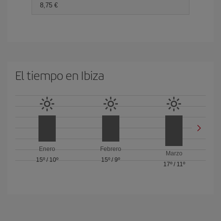
8,75 €
El tiempo en Ibiza
Enero
Febrero
Marzo
15º
/
10º
15º
/
9º
17º
/
11º