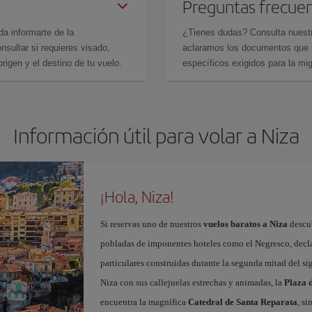
Preguntas frecue
da informarte de la
¿Tienes dudas? Consulta nues
sultar si requieres visado,
aclaramos los documentos que ne
rigen y el destino de tu vuelo.
específicos exigidos para la mi
Información útil para volar a Niza
¡Hola, Niza!
Si reservas uno de nuestros
vuelos baratos a Niza
descub
pobladas de imponentes hoteles como el Negresco, dec
particulares construidas durante la segunda mitad del si
Niza con sus callejuelas estrechas y animadas, la
Plaza d
encuentra la magnífica
Catedral de Santa Reparata
, si