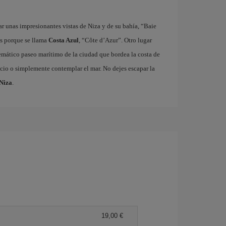
r unas impresionantes vistas de Niza y de su bahía, “Baie
ás porque se llama
Costa Azul
, “Côte d’Azur”. Otro lugar
emático paseo marítimo de la ciudad que bordea la costa de
cicio o simplemente contemplar el mar. No dejes escapar la
 Niza
.
19,00 €