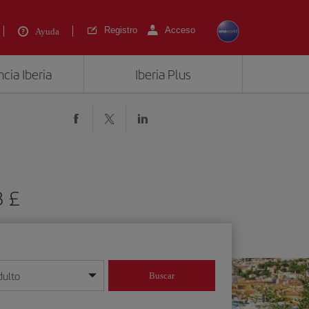
Registro
Acceso
Ayuda
cia Iberia
Iberia Plus
3 £
dulto
Buscar
o día/mes/año