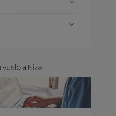
elo y de que las tarifas más baratas (turista)
za.
ra el vuelo más barato.
 vuelo a Niza