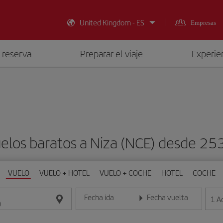
United Kingdom - ES
Empresas
 reserva
Preparar el viaje
Experien
elos baratos a Niza (NCE) desde 25
VUELO
VUELO + HOTEL
VUELO + COCHE
HOTEL
COCHE
Fecha ida
Fecha vuelta
1
A
Introduce la fecha en formato día/mes/año
Introduce la fecha en format