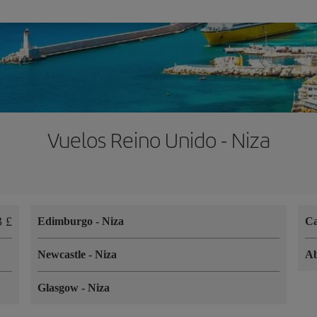
Vuelos Reino Unido - Niza
3 £
Edimburgo
-
Niza
Ca
Newcastle
-
Niza
A
Glasgow
-
Niza