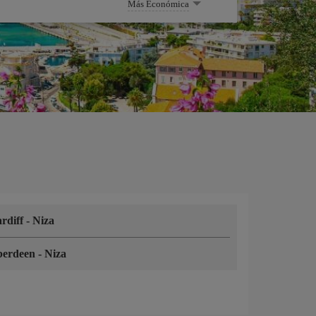
Más Económica
rdiff
-
Niza
berdeen
-
Niza