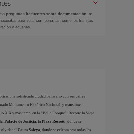
ntes
tras
preguntas frecuentes sobre documentación
: te
cesitas para volar con Iberia, así como los trámites
gración y aduanas.
rirás una sofisticada ciudad balneario con sus calles
larado Monumento Histórico Nacional, y mansiones
glo XIX y más tarde, en la “Belle Époque”. Recorre la Vieja
el Palacio de Justicia
, la
Plaza Rossetti
, donde se
n olvidar el
Cours Saleya
, donde se celebra casi todas las