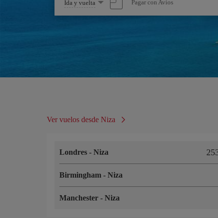
Seleccione
Pagar con Avios
Ida y vuelta
una
opción
Ver vuelos desde Niza
25
Londres
-
Niza
Birmingham
-
Niza
Manchester
-
Niza