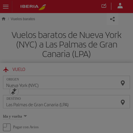
Saltar al contenido principal
Vuelos baratos
Vuelos baratos de Nueva York
(NYC) a Las Palmas de Gran
Canaria (LPA)
VUELO
ORIGEN
DESTINO
Seleccione
Ida y vuelta
una
opción
Pagar con Avios