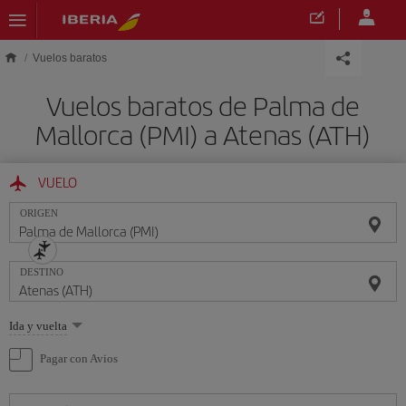
Saltar al contenido principal
Vuelos baratos
Vuelos baratos de Palma de
Mallorca (PMI) a Atenas (ATH)
VUELO
ORIGEN
DESTINO
Seleccione
Ida y vuelta
una
opción
Pagar con Avios