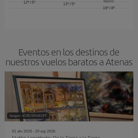
Marzo
12º
/
5º
13º
/
5º
16º
/
8º
Eventos en los destinos de
nuestros vuelos baratos a Atenas
Imagen: AURUSHAKOFF
02 abr 2026 - 20 sep 2026
Stathis Logothetis: De la Tierra a la Tierra