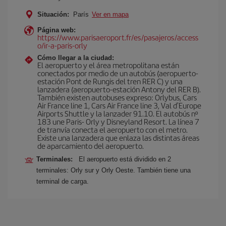
Situación:
París
Ver en mapa
Página web:
https://www.parisaeroport.fr/es/pasajeros/access
o/ir-a-paris-orly
Cómo llegar a la ciudad:
El aeropuerto y el área metropolitana están
conectados por medio de un autobús (aeropuerto-
estación Pont de Rungis del tren RER C) y una
lanzadera (aeropuerto-estación Antony del RER B).
También existen autobuses expreso: Orlybus, Cars
Air France line 1, Cars Air France line 3, Val d'Europe
Airports Shuttle y la lanzader 91.10. El autobús nº
183 une Paris- Orly y Disneyland Resort. La línea 7
de tranvía conecta el aeropuerto con el metro.
Existe una lanzadera que enlaza las distintas áreas
de aparcamiento del aeropuerto.
Terminales:
El aeropuerto está dividido en 2
terminales: Orly sur y Orly Oeste. También tiene una
terminal de carga.