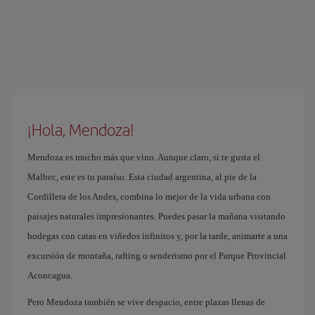
¡Hola, Mendoza!
Mendoza es mucho más que vino. Aunque claro, si te gusta el
Malbec, este es tu paraíso. Esta ciudad argentina, al pie de la
Cordillera de los Andes, combina lo mejor de la vida urbana con
paisajes naturales impresionantes. Puedes pasar la mañana visitando
bodegas con catas en viñedos infinitos y, por la tarde, animarte a una
excursión de montaña, rafting o senderismo por el Parque Provincial
Aconcagua.
Pero Mendoza también se vive despacio, entre plazas llenas de