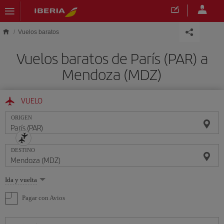
Saltar al contenido principal
Vuelos baratos
Vuelos baratos de París (PAR) a
Mendoza (MDZ)
VUELO
ORIGEN
DESTINO
Seleccione
Ida y vuelta
una
opción
Pagar con Avios