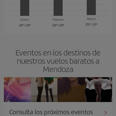
Marzo
Enero
Febrero
25º
/
15º
30º
/
19º
29º
/
18º
Eventos en los destinos de
nuestros vuelos baratos a
Mendoza
Consulta los próximos eventos