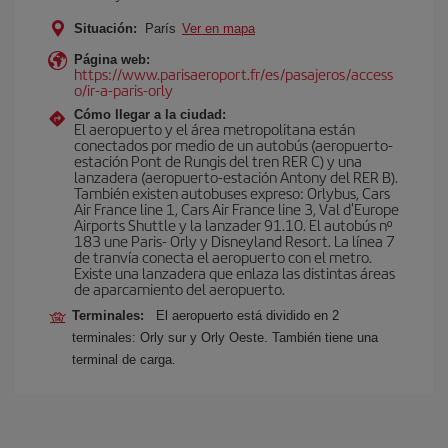
Situación:
París
Ver en mapa
Página web:
https://www.parisaeroport.fr/es/pasajeros/access
o/ir-a-paris-orly
Cómo llegar a la ciudad:
El aeropuerto y el área metropolitana están
conectados por medio de un autobús (aeropuerto-
estación Pont de Rungis del tren RER C) y una
lanzadera (aeropuerto-estación Antony del RER B).
También existen autobuses expreso: Orlybus, Cars
Air France line 1, Cars Air France line 3, Val d'Europe
Airports Shuttle y la lanzader 91.10. El autobús nº
183 une Paris- Orly y Disneyland Resort. La línea 7
de tranvía conecta el aeropuerto con el metro.
Existe una lanzadera que enlaza las distintas áreas
de aparcamiento del aeropuerto.
Terminales:
El aeropuerto está dividido en 2
terminales: Orly sur y Orly Oeste. También tiene una
terminal de carga.