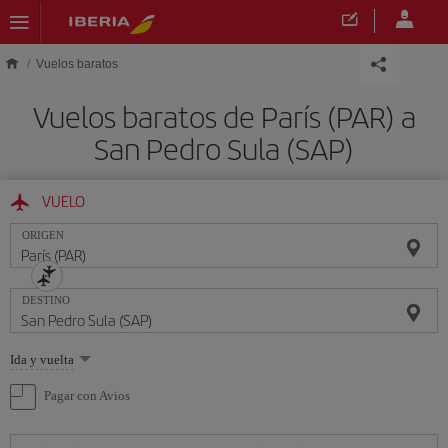
Saltar al contenido principal
Vuelos baratos
Vuelos baratos de París (PAR) a
San Pedro Sula (SAP)
VUELO
ORIGEN
DESTINO
Seleccione
Ida y vuelta
una
opción
Pagar con Avios