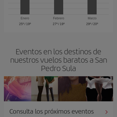
Enero
Febrero
Marzo
25º
/
19º
27º
/
19º
29º
/
20º
Eventos en los destinos de
nuestros vuelos baratos a San
Pedro Sula
Consulta los próximos eventos