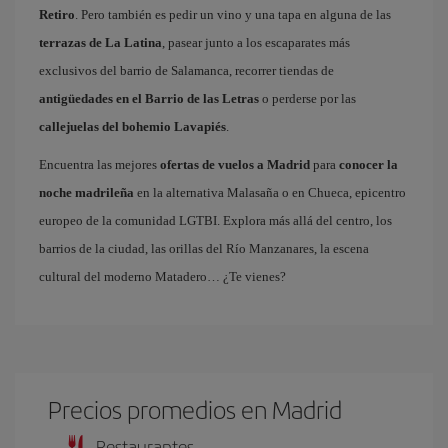
Retiro
. Pero también es pedir un vino y una tapa en alguna de las
terrazas de La Latina
, pasear junto a los escaparates más
exclusivos del barrio de Salamanca, recorrer tiendas de
antigüedades en el Barrio de las Letras
o perderse por las
callejuelas del bohemio Lavapiés
.
Encuentra las mejores
ofertas de vuelos a Madrid
para
conocer la
noche madrileña
en la alternativa Malasaña o en Chueca, epicentro
europeo de la comunidad LGTBI. Explora más allá del centro, los
barrios de la ciudad, las orillas del Río Manzanares, la escena
cultural del moderno Matadero… ¿Te vienes?
Precios promedios en Madrid
Restaurantes