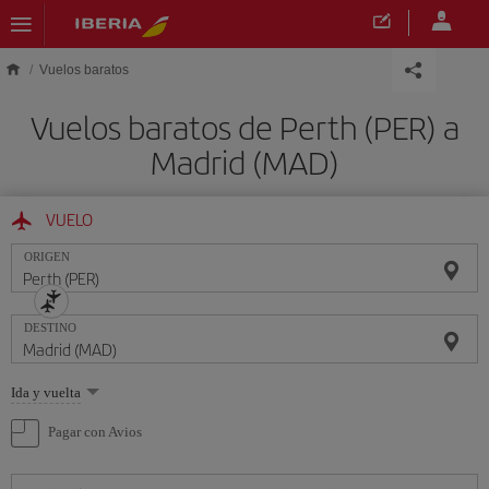
Saltar al contenido principal
Vuelos baratos
Vuelos baratos de Perth (PER) a
Madrid (MAD)
VUELO
ORIGEN
DESTINO
Seleccione
Ida y vuelta
una
opción
Pagar con Avios