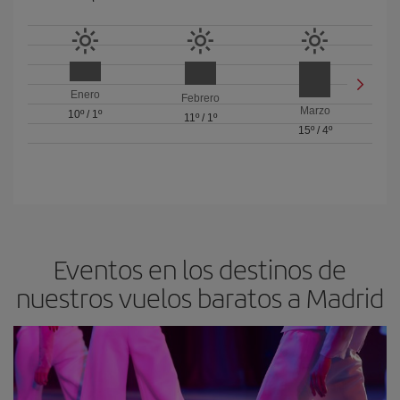
Enero
Febrero
Marzo
10º
/
1º
11º
/
1º
15º
/
4º
Eventos en los destinos de
nuestros vuelos baratos a Madrid