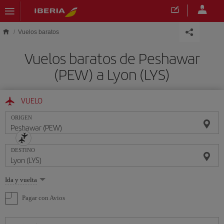
Saltar al contenido principal
Vuelos baratos
Vuelos baratos de Peshawar
(PEW) a Lyon (LYS)
VUELO
ORIGEN
DESTINO
Seleccione
Ida y vuelta
una
opción
Pagar con Avios