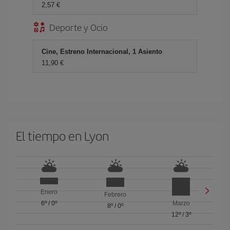
2,57 €
Deporte y Ocio
Cine, Estreno Internacional, 1 Asiento
11,90 €
El tiempo en Lyon
Enero
Febrero
6º
/
0º
Marzo
8º
/
0º
12º
/
3º