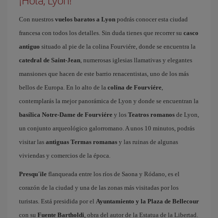
¡Hola, Lyon!
Con nuestros
vuelos baratos a Lyon
podrás conocer esta ciudad
francesa con todos los detalles. Sin duda tienes que recorrer su
casco
antiguo
situado al pie de la colina Fourviére, donde se encuentra la
catedral de Saint-Jean
, numerosas iglesias llamativas y elegantes
mansiones que hacen de este barrio renacentistas, uno de los más
bellos de Europa. En lo alto de la
colina de Fourviére
,
contemplarás la mejor panorámica de Lyon y donde se encuentran la
basílica Notre-Dame de Fourviére
y los
Teatros romanos
de Lyon,
un conjunto arqueológico galorromano. A unos 10 minutos, podrás
visitar las
antiguas Termas romanas
y las ruinas de algunas
viviendas y comercios de la época.
Presqu´ile
flanqueada entre los ríos de Saona y Ródano, es el
corazón de la ciudad y una de las zonas más visitadas por los
turistas. Está presidida por el
Ayuntamiento y la Plaza de Bellecour
con su
Fuente Bartholdi
, obra del autor de la Estatua de la Libertad.