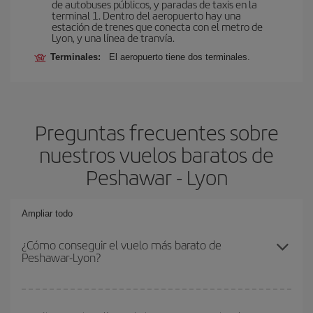
de autobuses públicos, y paradas de taxis en la
terminal 1. Dentro del aeropuerto hay una
estación de trenes que conecta con el metro de
Lyon, y una línea de tranvía.
Terminales:
El aeropuerto tiene dos terminales.
Preguntas frecuentes sobre
nuestros vuelos baratos de
Peshawar - Lyon
Ampliar todo
¿Cómo conseguir el vuelo más barato de
Peshawar-Lyon?
Podrás ahorrar en tu billete de avión de Peshawar-Lyon-dest y
conseguir el vuelo más barato si evitas temporadas altas,