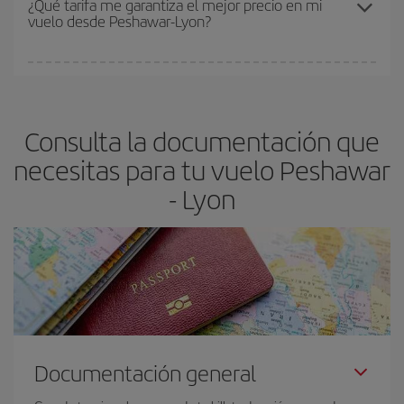
¿Qué tarifa me garantiza el mejor precio en mi
vuelo desde Peshawar-Lyon?
y de que las tarifas más baratas (turista) estén disponibles o se
vayan agotando. Por eso, comprar con antelación es
fundamental
para conseguir
vuelos baratos a Peshawar-Lyon-
En Iberia, tenemos distintas tarifas para garantizarte el mejor
dest
.
precio según tus necesidades de viaje. La tarifa básica, te
asegura el vuelo más barato.
Consulta la documentación que
necesitas para tu vuelo Peshawar
- Lyon
Documentación general