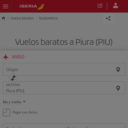
Saltar al contenido principal
Vuelos baratos
Sudamérica
Vuelos baratos a Piura (PIU)
VUELO
Origen
DESTINO
Seleccione
Ida y vuelta
una
opción
Pagar con Avios