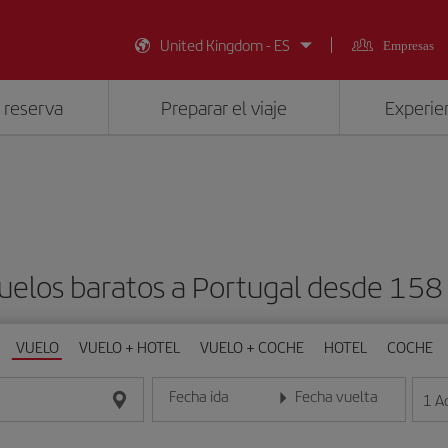
United Kingdom - ES
Empresas
 reserva
Preparar el viaje
Experien
uelos baratos a Portugal desde 158
VUELO
VUELO + HOTEL
VUELO + COCHE
HOTEL
COCHE
Fecha ida
Fecha vuelta
1
A
Introduce la fecha en formato día/mes/año
Introduce la fecha en format