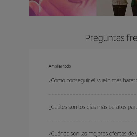
Preguntas fre
Ampliar todo
¿Cómo conseguir el vuelo más barato
Podrás ahorrar en tu billete de avión y conseguir
vuelta. Además, si no tienes decidido un destino c
¿Cuáles son los días más baratos par
Para saber qué días te saldrá más económico vol
quieres ir y en qué fechas habías pensado viajar
¿Cuándo son las mejores ofertas de 