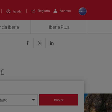
Registro
Acceso
Ayuda
cia Iberia
Iberia Plus
 £
dulto
Buscar
o día/mes/año