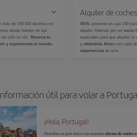
Alquiler de coches
en más de 158.000 destinos en
AVIS
, presente en casi 200 pa
ntos desde hoteles de lujo
alquiler. Además por ser
socio 
 tan sólo un clic.
Reserva tu
especiales para que alquiles tu 
com y experimenta el mundo.
y
obtendrás Avios
con cada alq
experiencias
de ocio.
Información útil para volar a Portuga
¡Hola, Portugal!
Descubre un país único con nuestras
ofertas de vuelos 