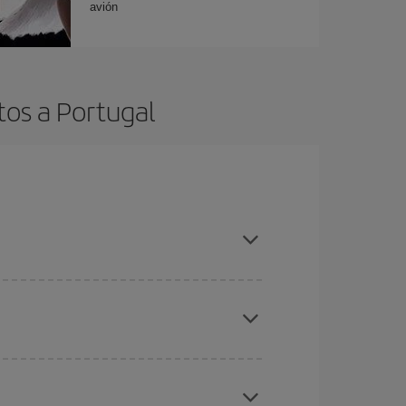
avión
tos a Portugal
es ser flexible con las fechas y horarios de ida y
cuentras el vuelo más barato.
ratos
. Dinos desde dónde vuelas, a dónde
ra días cercanos
, tanto de ida como de vuelta,