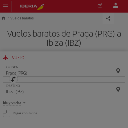
Saltar al contenido principal
Vuelos baratos
Vuelos baratos de Praga (PRG) a
Ibiza (IBZ)
VUELO
ORIGEN
DESTINO
Seleccione
Ida y vuelta
una
opción
Pagar con Avios