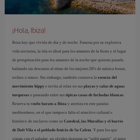
¡Hola, Ibiza!
Ibiza hay que vivirla de día y de noche. Famosa por su explosiva
vida nocturna, la isla es ideal para los amantes de la fiesta y el lugar
de peregrinación para los amantes de la noche que quieran pasarla
bailando sin descanso al ritmo de los mejores DJ’s de música house,
techno o trance. Sin embargo, también conserva la
esencia del
movimiento hippy
e invita al relax en sus
playas y calas de aguas
turquesas
o paseando entre sus
típicas casas de fachadas blancas
.
Reserva tu
vuelo barato a Ibiza
y aterriza en este paraíso
mediterráneo, en el que tampoco falta el atractivo cultural e
histórico de enclaves como su
Catedral, las Murallas y el barrio
de Dalt Vila o el poblado fenicio de Sa Caleta
. Y para los que
viajan con el paladar: no olvides degustar su “sofrit pagés”, el arroz