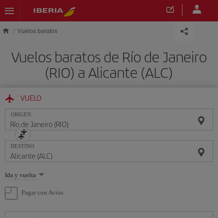
Saltar al contenido principal
Vuelos baratos
Vuelos baratos de Río de Janeiro
(RIO) a Alicante (ALC)
VUELO
ORIGEN
DESTINO
Seleccione
Ida y vuelta
una
opción
Pagar con Avios