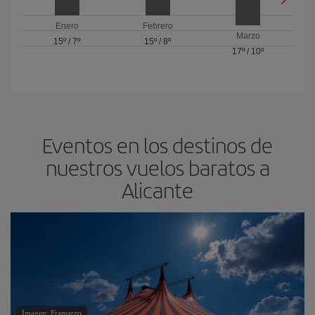
Enero
Febrero
Marzo
15º
/
7º
15º
/
8º
17º
/
10º
Eventos en los destinos de
nuestros vuelos baratos a
Alicante
Imagen: Framarzo