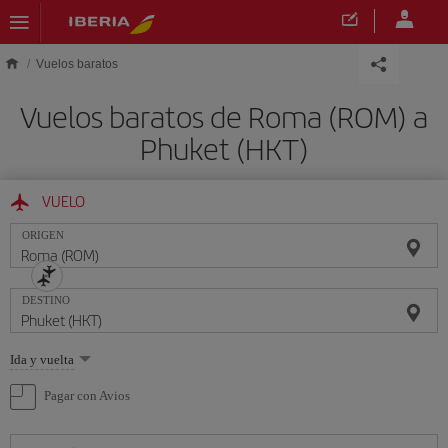
Saltar al contenido principal
Vuelos baratos
Vuelos baratos de Roma (ROM) a
Phuket (HKT)
VUELO
ORIGEN
DESTINO
Seleccione
Ida y vuelta
una
opción
Pagar con Avios