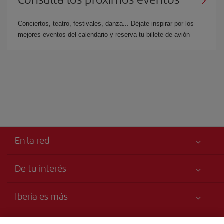
Conciertos, teatro, festivales, danza... Déjate inspirar por los
mejores eventos del calendario y reserva tu billete de avión
En la red
De tu interés
Tu seguridad es lo primero
Iberia es más
Declaración de accesibilidad
Noticias y Novedades
Compromiso de servicio
Transparencia