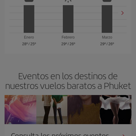
Enero
Febrero
Marzo
28º
/
25º
29º
/
26º
29º
/
26º
Eventos en los destinos de
nuestros vuelos baratos a Phuket
Consulta los próximos eventos