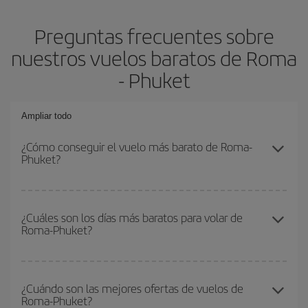
Preguntas frecuentes sobre
nuestros vuelos baratos de Roma
- Phuket
Ampliar todo
¿Cómo conseguir el vuelo más barato de Roma-
Phuket?
Podrás ahorrar en tu billete de avión de Roma-Phuket-dest y
conseguir el vuelo más barato si evitas temporadas altas,
¿Cuáles son los días más baratos para volar de
Roma-Phuket?
compras con antelación y puedes ser flexible con las fechas y
horarios de ida y vuelta.
Para saber qué días te saldrá más económico volar, solo tienes
que empezar una consulta en nuestro
buscador de vuelos
¿Cuándo son las mejores ofertas de vuelos de
Roma-Phuket?
baratos
. Dinos desde dónde vuelas, a dónde quieres ir y en qué