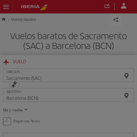
Saltar al contenido principal
Vuelos baratos
Vuelos baratos de Sacramento
(SAC) a Barcelona (BCN)
VUELO
ORIGEN
DESTINO
Seleccione
Ida y vuelta
una
opción
Pagar con Avios