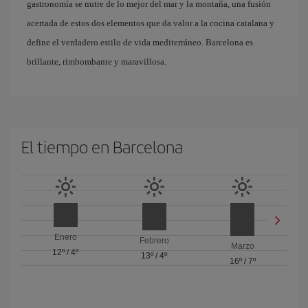
gastronomía se nutre de lo mejor del mar y la montaña, una fusión
acertada de estos dos elementos que da valor a la cocina catalana y
define el verdadero estilo de vida mediterráneo. Barcelona es
brillante, rimbombante y maravillosa.
El tiempo en Barcelona
Enero
Febrero
Marzo
12º
/
4º
13º
/
4º
16º
/
7º