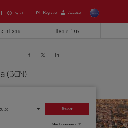
Registro
Acceso
Ayuda
cia Iberia
Iberia Plus
na (BCN)
dulto
Buscar
o día/mes/año
Más Económica