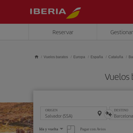
Saltar al contenido principal
Reservar
Gestionar
Vuelos baratos
Europa
España
Cataluña
Ba
Vuelos 
ORIGEN
DESTINO
Seleccione
Pagar con Avios
Ida y vuelta