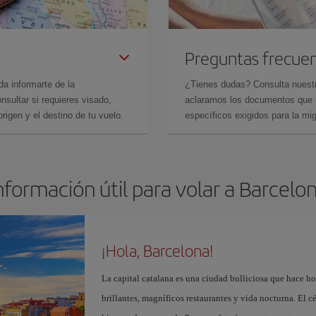
Preguntas frecue
da informarte de la
¿Tienes dudas? Consulta nues
sultar si requieres visado,
aclaramos los documentos que ne
rigen y el destino de tu vuelo.
específicos exigidos para la mi
nformación útil para volar a Barcelo
¡Hola, Barcelona!
La capital catalana es una ciudad bulliciosa que hace h
brillantes, magníficos restaurantes y vida nocturna. El c