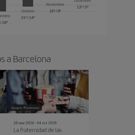
Diciembre
Noviembre
13º
/
5º
Octubre
16º
/
9º
iembre
21º
/
14º
/
18º
os a Barcelona
Imagen: Pressmaster
28 mar 2026 - 04 oct 2026
La fraternidad de las