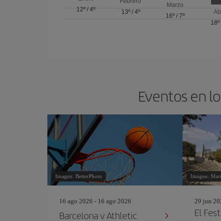
Febrero
Marzo
12º
/
4º
13º
/
4º
Ab
16º
/
7º
18º
Eventos en lo
Imagen: BetterPhoto
Imagen: Mari
16 ago 2026 - 16 ago 2026
29 jun 20
El Fest
Barcelona v Athletic