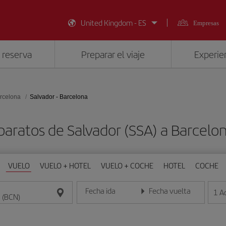
United Kingdom - ES
Empresas
 reserva
Preparar el viaje
Experien
rcelona
Salvador - Barcelona
baratos de Salvador (SSA) a Barcelo
VUELO
VUELO + HOTEL
VUELO + COCHE
HOTEL
COCHE
Fecha ida
Fecha vuelta
1
A
Introduce la fecha en formato día/mes/año
Introduce la fecha en format