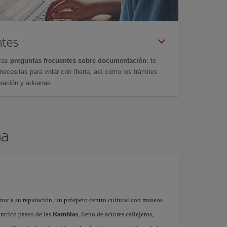
ntes
tras
preguntas frecuentes sobre documentación
: te
cesitas para volar con Iberia, así como los trámites
gración y aduanas.
na
onor a su reputación, un próspero centro cultural con museos
éntrico paseo de las
Ramblas
, lleno de actores callejeros,