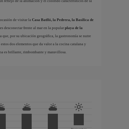
 un reflejo de la animación y el colorido característicos de la
ocasión de visitar la
Casa Batlló, la Pedrera, la Basílica de
es desconectar frente al mar en la popular
playa de la
ta que, por su ubicación geográfica, la gastronomía se nutre
 estos dos elementos que da valor a la cocina catalana y
na es brillante, rimbombante y maravillosa.