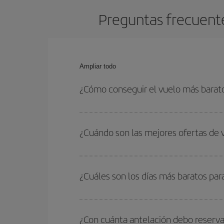
Preguntas frecuente
Ampliar todo
¿Cómo conseguir el vuelo más barat
Podrás ahorrar en tu billete de avión de Salvador
las fechas y horarios de ida y vuelta.
¿Cuándo son las mejores ofertas de 
Puedes conseguir los vuelos más baratos viajan
periodos de vacaciones escolares son temporada
¿Cuáles son los días más baratos par
precios encontrarás.
Para saber qué días te saldrá más económico vol
quieres ir y en qué fechas habías pensado viajar
¿Con cuánta antelación debo reserva