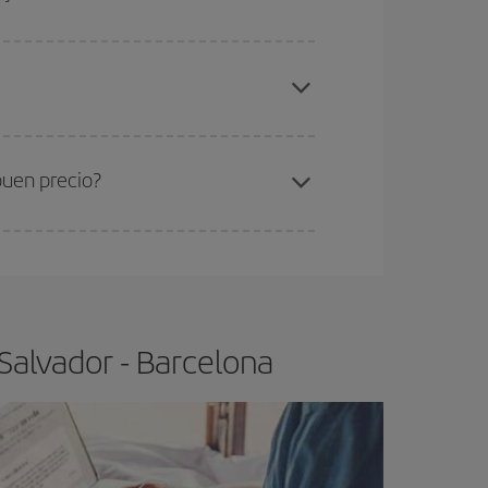
gunos
horarios
puede que te hagan ahorrar aún
elo y de que las tarifas más baratas (turista)
lvador-Barcelona-dest
.
ra el vuelo más barato.
buen precio?
ser flexible.
Lo normal es que
cuanto antes
 poco abiertos, podrás
elegir el precio más
Salvador - Barcelona