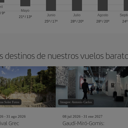
ril
Mayo
/
9º
Junio
Julio
Agosto
Sept
21º
/
13º
25º
/
17º
28º
/
20º
28º
/
20º
24º
s destinos de nuestros vuelos barat
na Soler Fotos
Imagen: Antonio Carlos
26 - 31 ago 2026
08 jul 2026 - 31 ene 2027
ival Grec
Gaudí-Miró-Gomis: