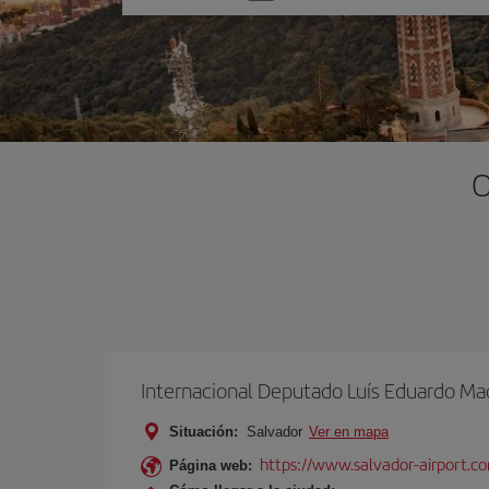
una
opción
O
Internacional Deputado Luís Eduardo Ma
Situación:
Salvador
Ver en mapa
https://www.salvador-airport.co
Página web: