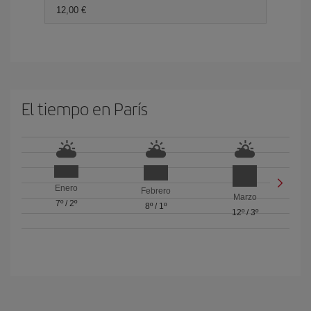
12,00 €
El tiempo en París
Enero
Febrero
Marzo
7º
/
2º
8º
/
1º
12º
/
3º