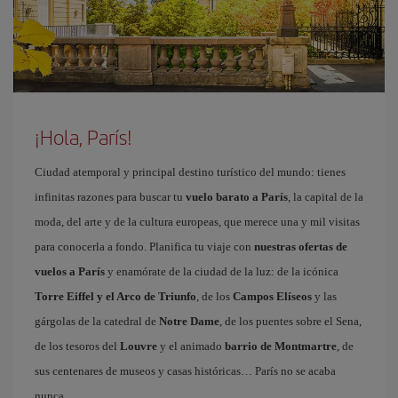
¡Hola, París!
Ciudad atemporal y principal destino turístico del mundo: tienes
infinitas razones para buscar tu
vuelo barato a París
, la capital de la
moda, del arte y de la cultura europeas, que merece una y mil visitas
para conocerla a fondo. Planifica tu viaje con
nuestras ofertas de
vuelos a París
y enamórate de la ciudad de la luz: de la icónica
Torre Eiffel y el Arco de Triunfo
, de los
Campos Elíseos
y las
gárgolas de la catedral de
Notre Dame
, de los puentes sobre el Sena,
de los tesoros del
Louvre
y el animado
barrio de Montmartre
, de
sus centenares de museos y casas históricas… París no se acaba
nunca.