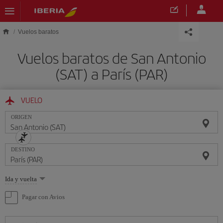
Saltar al contenido principal
Vuelos baratos
Vuelos baratos de San Antonio
(SAT) a París (PAR)
VUELO
ORIGEN
DESTINO
Seleccione
Ida y vuelta
una
opción
Pagar con Avios