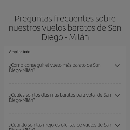
Preguntas frecuentes sobre
nuestros vuelos baratos de San
Diego - Milán
Ampliar todo
¿Cómo conseguir el vuelo más barato de San
Diego-Milán?
Podrás ahorrar en tu billete de avión de San Diego-Milán-dest y
conseguir el vuelo más barato si evitas temporadas altas,
¿Cuáles son los días más baratos para volar de San
Diego-Milán?
compras con antelación y puedes ser flexible con las fechas y
horarios de ida y vuelta.
Para saber qué días te saldrá más económico volar, solo tienes
que empezar una consulta en nuestro
buscador de vuelos
¿Cuándo son las mejores ofertas de vuelos de San
Diego-Milán?
baratos
. Dinos desde dónde vuelas, a dónde quieres ir y en qué