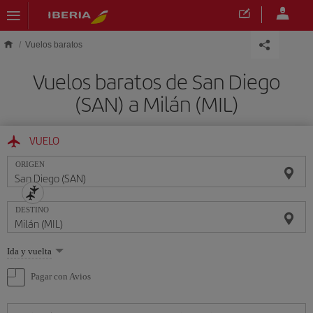
Saltar al contenido principal
Vuelos baratos
Vuelos baratos de San Diego
(SAN) a Milán (MIL)
VUELO
ORIGEN
DESTINO
Seleccione
Ida y vuelta
una
opción
Pagar con Avios