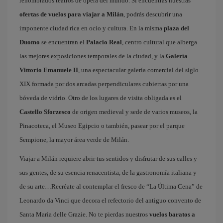
renombrados teatros de ópera del mundo. Si encuentras nuestras
ofertas de vuelos para viajar a Milán
, podrás descubrir una
imponente ciudad rica en ocio y cultura. En la misma
plaza del
Duomo
se encuentran el
Palacio Real
, centro cultural que alberga
las mejores exposiciones temporales de la ciudad, y la
Galería
Vittorio Emanuele II
, una espectacular galería comercial del siglo
XIX formada por dos arcadas perpendiculares cubiertas por una
bóveda de vidrio. Otro de los lugares de visita obligada es el
Castello Sforzesco
de origen medieval y sede de varios museos, la
Pinacoteca, el Museo Egipcio o también, pasear por el parque
Sempione, la mayor área verde de Milán.
Viajar a Milán requiere abrir tus sentidos y disfrutar de sus calles y
sus gentes, de su esencia renacentista, de la gastronomía italiana y
de su arte…Recréate al contemplar el fresco de “La Última Cena” de
Leonardo da Vinci que decora el refectorio del antiguo convento de
Santa Maria delle Grazie. No te pierdas nuestros
vuelos baratos a