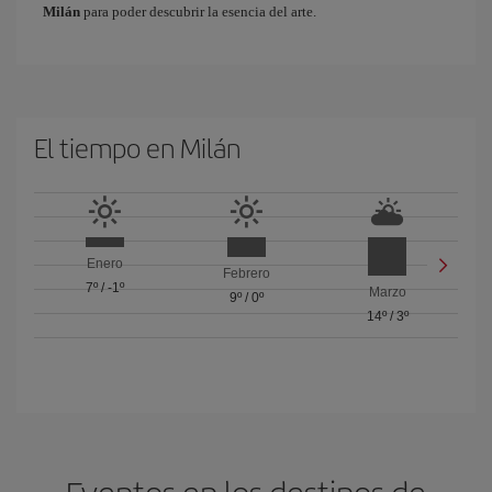
Milán
para poder descubrir la esencia del arte.
El tiempo en Milán
Enero
Febrero
7º
/
-1º
Marzo
9º
/
0º
14º
/
3º